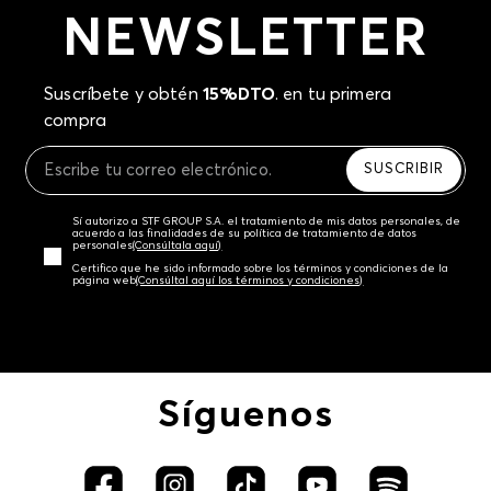
NEWSLETTER
Camisetas blancas para niñas
Camisetas negras para niñas
Camisetas manga corta para niñas
Suscríbete y obtén
15%DTO
. en tu primera
compra
Camisetas blancas estampadas para niñas
Blusas manga larga para niñas
SUSCRIBIR
Blusas con boleros para niñas
Blusas negras para niñas
Sí autorizo a STF GROUP S.A. el tratamiento de mis datos personales, de
acuerdo a las finalidades de su política de tratamiento de datos
Blusas azules para niñas
personales‎
(Consúltala aquí)
Certifico que he sido informado sobre los términos y condiciones de la
Blusas verdes para niñas
página web‎
(Consúltal aquí los términos y condiciones)
Blusas amarillas para niñas
Faldas short para niñas
Chaquetas negras para niñas
Vestidos con manga corta para niñas
Síguenos
Chaquetas beige para niñas
Chaquetas grises para niñas
Faldas para niñas tiro alto