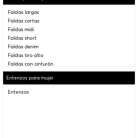
Shorts básicos para mujer
Faldas largas
Shorts tiro medio
Faldas cortas
Faldas midi
Faldas short
Faldas denim
Faldas tiro alto
Faldas con cinturón
Faldas globo
Enterizos para mujer
Faldas azules
Faldas blancas
Enterizos
Faldas negras
Faldas midi negras
Faldas cortas negras
Faldas beige
Falda short con tablones