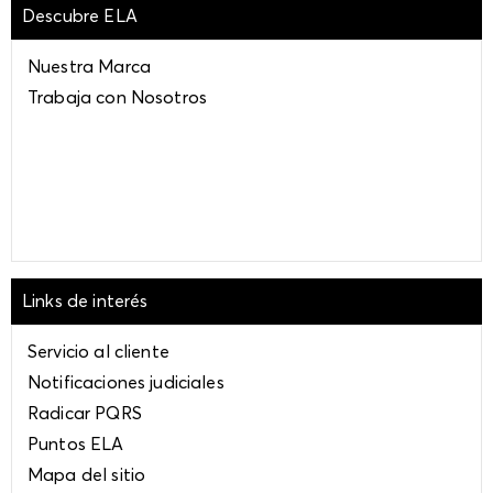
Descubre ELA
Jeans
Jeans palazzo
Nuestra Marca
Jeans skinny
Trabaja con Nosotros
Jeans bota recta
Jeans boyfriend
Complementos
Bolsos
Accesorios
Zapatos
Links de interés
Tenis
Sandalias
Servicio al cliente
Botas
Notificaciones judiciales
Bailarinas
Radicar PQRS
Zapatos cerrados
Puntos ELA
Buzos
Mapa del sitio
Bodies