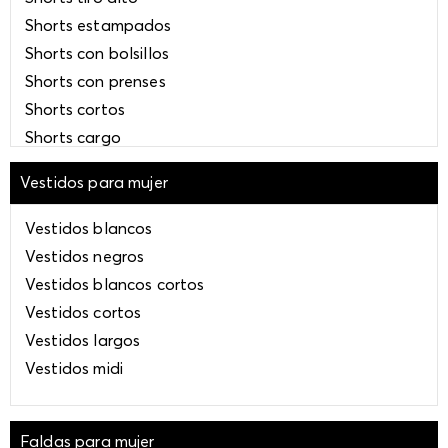
Shorts estampados
Shorts con bolsillos
Shorts con prenses
Shorts cortos
Shorts cargo
Shorts deportivos
Vestidos para mujer
Shorts grises
Shorts café
Vestidos blancos
Shorts blancos
Vestidos negros
Shorts negros
Vestidos blancos cortos
Shorts azules
Vestidos cortos
Shorts verdes
Vestidos largos
Shorts beige
Vestidos midi
Shorts amarillos
Shorts naranjas
Faldas para mujer
Shorts bordados