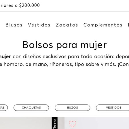
Recibe: 15%OFF suscribiéndote a nuestro NEWSLETTER
s
Blusas
Vestidos
Zapatos
Complementos
Bolsos para mujer
mujer
con diseños exclusivos para toda ocasión: deport
de hombro, de mano, riñoneras, tipo sobre y más. ¡Cons
SAS
CHAQUETAS
BUZOS
VESTIDOS
Nuevo