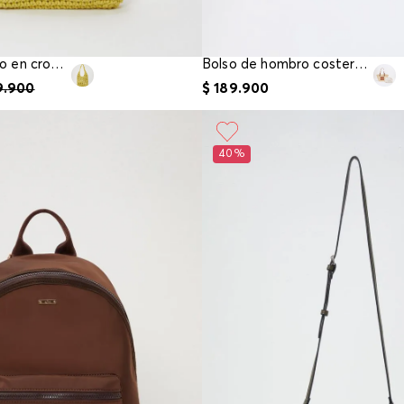
Bolso de hombro en crochet
Bolso de hombro costero lona interno
9
.
900
$
189
.
900
40%