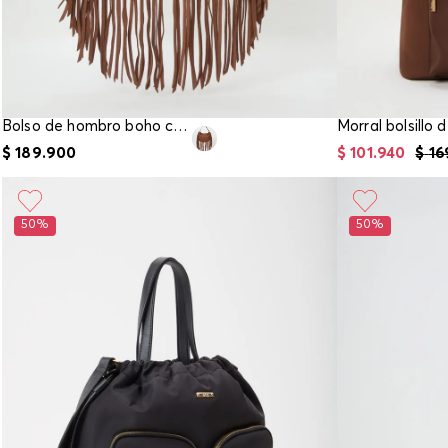
Bolso de hombro boho con flecos
$
189
.
900
$
101
.
940
$
16
50%
50%