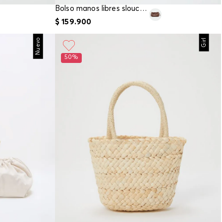
Bolso manos libres slouchy con esferas
$
159
.
900
Nuevo
Girl
50%