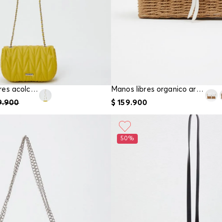
Bolso manos libres acolchado herraje frontal
Manos libres organico aro y borla
9
.
900
$
159
.
900
50%