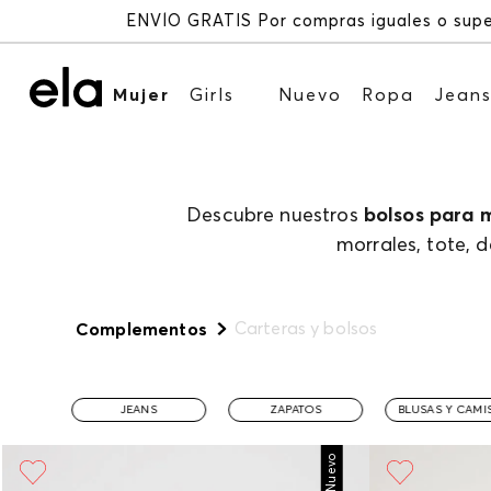
Mujer
Girls
Nuevo
Ropa
Jean
Descubre nuestros
bolsos para 
morrales, tote, 
Carteras y bolsos
Complementos
JEANS
ZAPATOS
BLUSAS Y CAMI
Nuevo