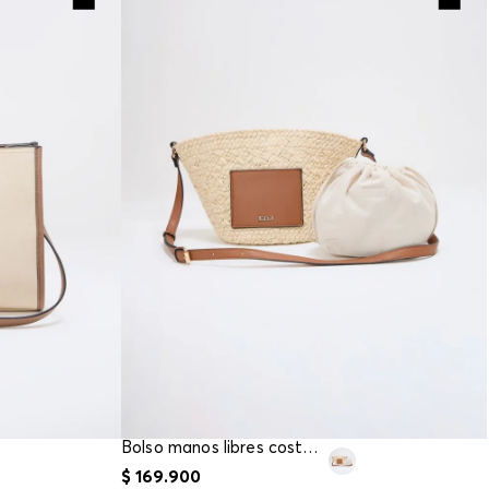
Bolso manos libres costero
$
169
.
900