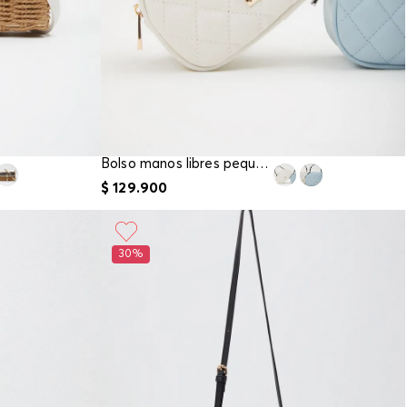
Bolso manos libres pequeño acolchado
$
129
.
900
30%