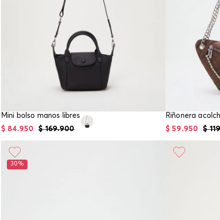
Mini bolso manos libres
$
84
.
950
$
169
.
900
$
59
.
950
$
11
30%