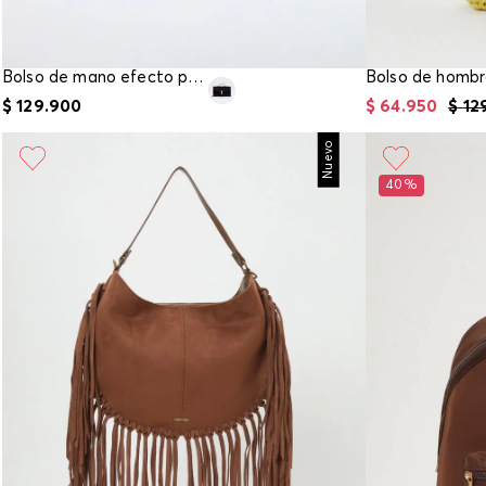
Bolso de mano efecto pelo
$
129
.
900
$
64
.
950
$
12
Nuevo
40%