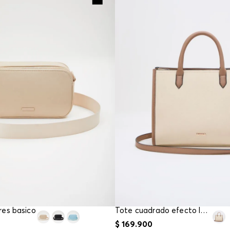
res basico
Tote cuadrado efecto lona
$
169
.
900