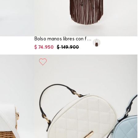
Bolso manos libres con flecos
$
74
.
950
$
149
.
900