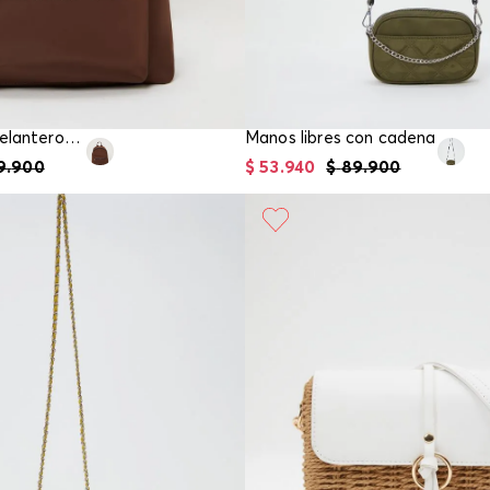
Morral bolsillo delantero en nylon
Manos libres con cadena
9
.
900
$
53
.
940
$
89
.
900