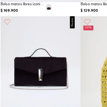
Bolso manos libres iconic ela
$
169
.
900
$
129
.
900
Nuevo
50%