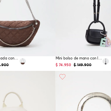
Riñonera acolchada con cadenas en nylon
Mini bolso de mano con llavero de letras
9
.
900
$
74
.
950
$
149
.
900