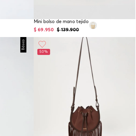
Mini bolso de mano tejido
$
69
.
950
$
139
.
900
Básico
50%