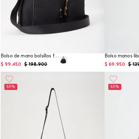
Bolso de mano bolsillos frontales
$
99
.
450
$
198
.
900
$
69
.
950
$
13
50%
50%