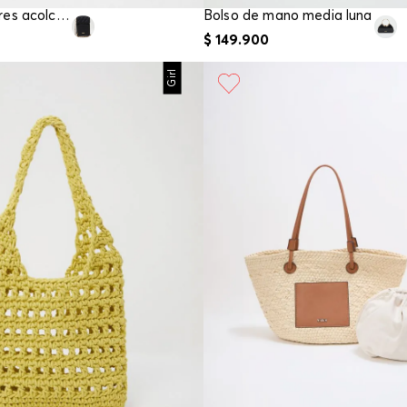
Bolso manos libres acolchado pequeño
Bolso de mano media luna
$
149
.
900
Girl