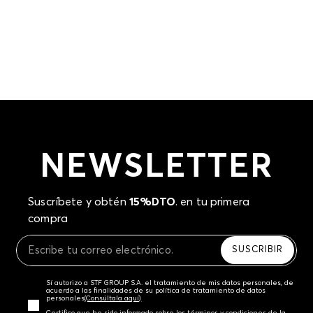
NEWSLETTER
Suscríbete y obtén
15%DTO
. en tu primera
compra
SUSCRIBIR
Sí autorizo a STF GROUP S.A. el tratamiento de mis datos personales, de
acuerdo a las finalidades de su política de tratamiento de datos
personales‎
(Consúltala aquí)
Certifico que he sido informado sobre los términos y condiciones de la