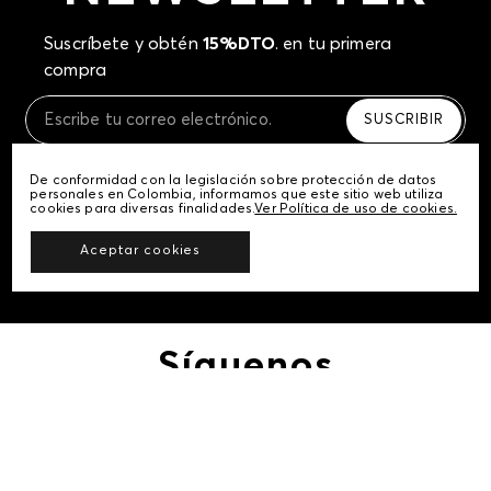
Suscríbete y obtén
15%DTO
. en tu primera
compra
SUSCRIBIR
Sí autorizo a STF GROUP S.A. el tratamiento de mis datos personales, de
De conformidad con la legislación sobre protección de datos
acuerdo a las finalidades de su política de tratamiento de datos
personales en Colombia, informamos que este sitio web utiliza
personales‎
(Consúltala aquí)
cookies para diversas finalidades.
Ver Política de uso de cookies.
Certifico que he sido informado sobre los términos y condiciones de la
página web‎
(Consúltal aquí los términos y condiciones)
Aceptar cookies
Síguenos