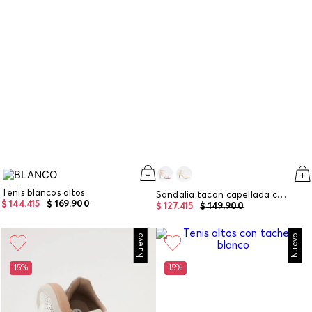
Tenis blancos altos
Sandalia tacon capellada chunky
$
144
.
415
$
169
.
900
$
127
.
415
$
149
.
900
Nuevo
Nuevo
15%
15%