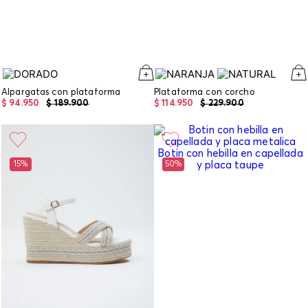
Alpargatas con plataforma
Plataforma con corcho
$
94
.
950
$
189
.
900
$
114
.
950
$
229
.
900
15%
50%