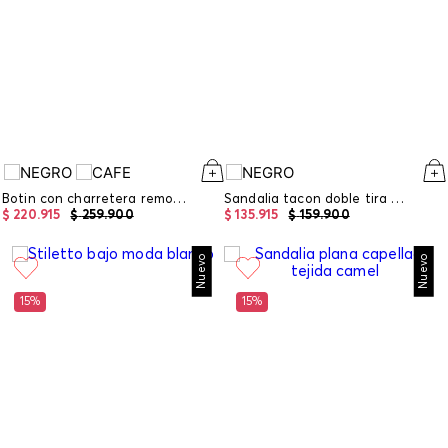
Botin con charretera removible
Sandalia tacon doble tira en capellada
$
220
.
915
$
259
.
900
$
135
.
915
$
159
.
900
Nuevo
Nuevo
15%
15%