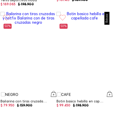
$
161
.
415
$
189
.
900
Tenis deportivos moda
$
169
.
065
$
198
.
900
Básico
50%
50%
Bailarina con tiras cruzadas y hotfix
Botin basico hebilla en capellada
$
79
.
950
$
159
.
900
$
99
.
450
$
198
.
900