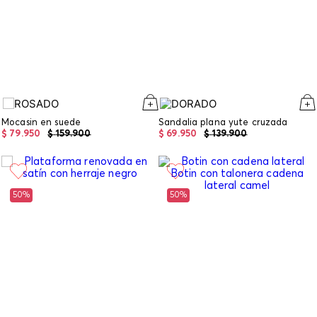
Mocasin en suede
Sandalia plana yute cruzada
$
79
.
950
$
159
.
900
$
69
.
950
$
139
.
900
50%
50%