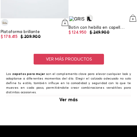
Botin con hebilla en capellada y placa metalica
Plataforma brillante
$
124
.
950
$
249
.
900
$
178
.
415
$
209
.
900
Los
zapatos para mujer
son el complemento clave para elevar cualquier look y
adaptarse a diferentes momentos del día. Elegir el calzado adecuado no solo
define tu estilo, también influye en la comodidad y seguridad con la que te
mueves en cada paso, permitiéndote crear combinaciones versátiles para
distintas ocasiones.
Ver más
Zapatos para mujer: tenis, sandalias, botas y
mocasines
Descubre una colección de zapatos mujer diseñada para acompañarte en cada
momento, con opciones que combinan estilo, funcionalidad y comodidad. Desde
siluetas más relajadas hasta propuestas más sofisticadas, encontrarás
alternativas que se adaptan fácilmente a tu ritmo y elevan tus looks con un
toque actual.