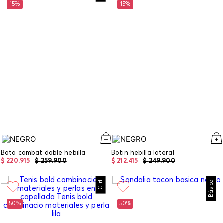
15%
15%
Bota combat doble hebilla
Botin hebilla lateral
$
220
.
915
$
259
.
900
$
212
.
415
$
249
.
900
Girl
Básico
50%
50%