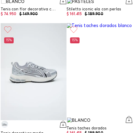
Tenis con flor decorativa cordon
Stiletto iconic ela con perlas
$
74
.
950
$
149
.
900
$
161
.
415
$
189
.
900
15%
15%
Tenis taches dorados