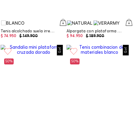
Tenis alcolchado suela irregular basico
Alpargata con plataforma tejida
$
74
.
950
$
149
.
900
$
94
.
950
$
189
.
900
Girl
Girl
50%
50%