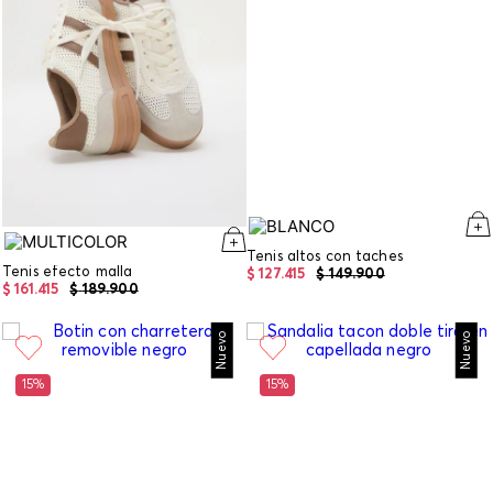
Tenis altos con taches
Tenis efecto malla
$
127
.
415
$
149
.
900
$
161
.
415
$
189
.
900
Nuevo
Nuevo
15%
15%