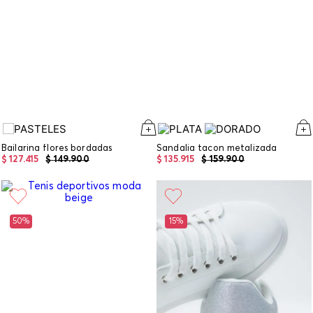
Bailarina flores bordadas
Sandalia tacon metalizada
$
127
.
415
$
149
.
900
$
135
.
915
$
159
.
900
50%
15%