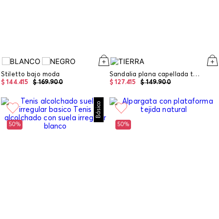
Stiletto bajo moda
Sandalia plana capellada tejida
$
144
.
415
$
169
.
900
$
127
.
415
$
149
.
900
Básico
50%
50%