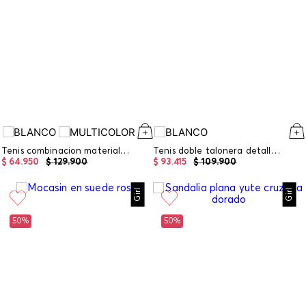
Tenis combinacion materiales
Tenis doble talonera detalle metalizado
$
64
.
950
$
129
.
900
$
93
.
415
$
109
.
900
Girl
Girl
50%
50%