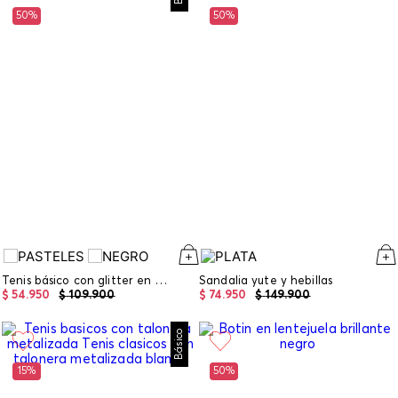
50%
50%
Tenis básico con glitter en talonera
Sandalia yute y hebillas
$
54
.
950
$
109
.
900
$
74
.
950
$
149
.
900
Básico
15%
50%