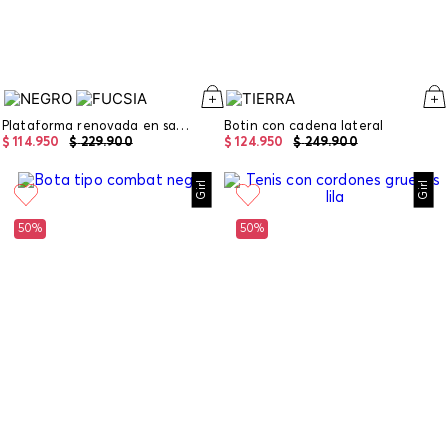
Plataforma renovada en satín con herraje
Botin con cadena lateral
$
114
.
950
$
229
.
900
$
124
.
950
$
249
.
900
Girl
Girl
50%
50%