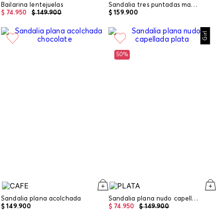
Bailarina lentejuelas
Sandalia tres puntadas mar ancestral
$
74
.
950
$
149
.
900
$
159
.
900
Girl
50%
Sandalia plana acolchada
Sandalia plana nudo capellada
$
149
.
900
$
74
.
950
$
149
.
900