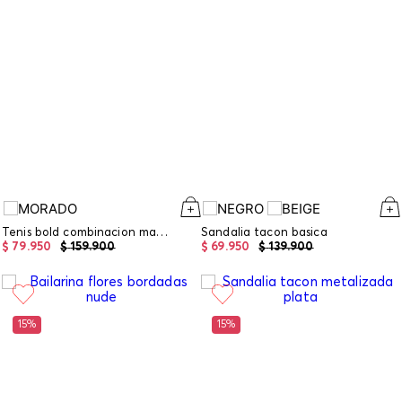
Tenis bold combinacion materiales y perlas en capellada
Sandalia tacon basica
$
79
.
950
$
159
.
900
$
69
.
950
$
139
.
900
15%
15%