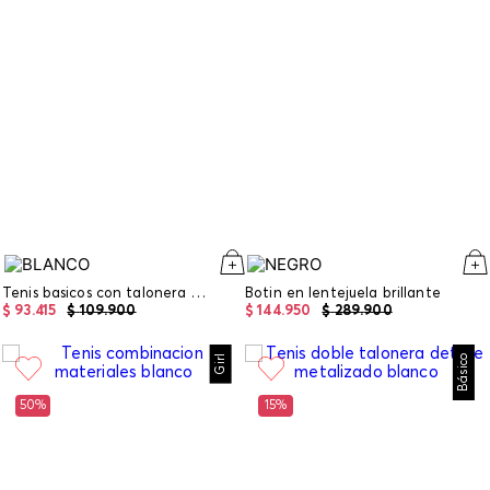
Tenis basicos con talonera metalizada
Botin en lentejuela brillante
$
93
.
415
$
109
.
900
$
144
.
950
$
289
.
900
Girl
Básico
50%
15%