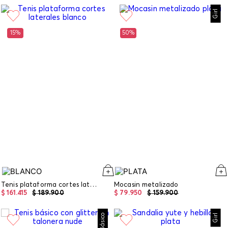
Girl
15%
50%
Tenis plataforma cortes laterales
Mocasin metalizado
$
161
.
415
$
189
.
900
$
79
.
950
$
159
.
900
Básico
Girl