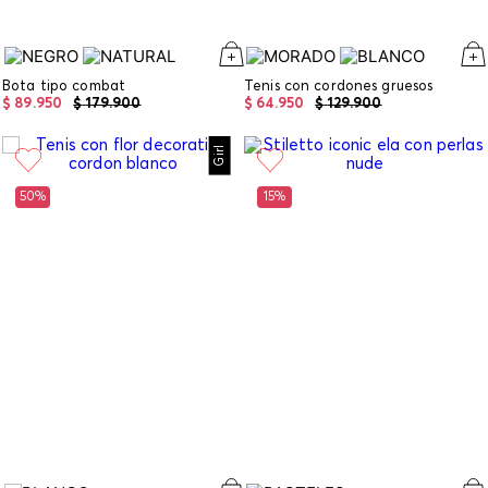
Bota tipo combat
Tenis con cordones gruesos
$
89
.
950
$
179
.
900
$
64
.
950
$
129
.
900
Girl
50%
15%