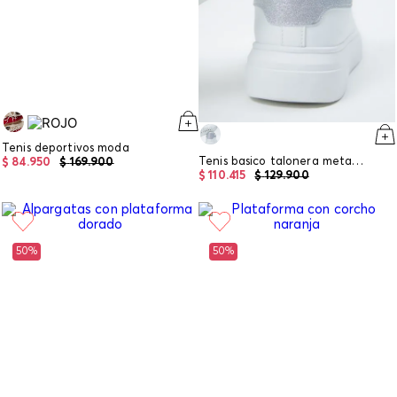
Tenis deportivos moda
Tenis basico talonera metalizada
$
84
.
950
$
169
.
900
$
110
.
415
$
129
.
900
50%
50%