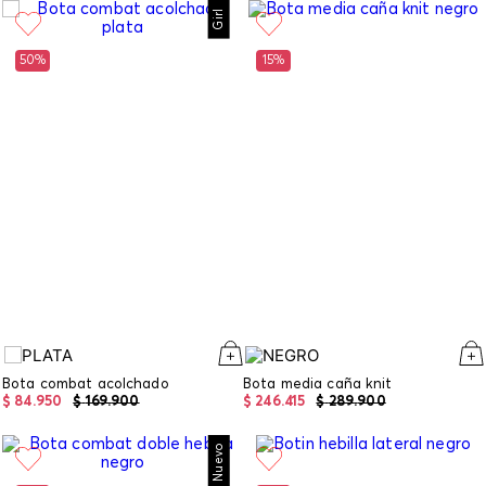
Girl
50%
15%
Bota combat acolchado
Bota media caña knit
$
84
.
950
$
169
.
900
$
246
.
415
$
289
.
900
Nuevo