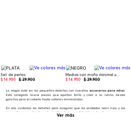
Set de perlas
Medias con moño minimal unicolor
$
14
.
950
$
29
.
900
$
14
.
950
$
29
.
900
La magia está en los pequeños detalles con nuestros
accesorios para niñas
.
Esta categoría reúne piezas que aportan brillo y color a su rutina, desde
ganchos para el cabello hasta collares minimalistas.
En ela, cuidamos los detalles para asegurar que los acabados sean lisos y las
piezas ligeras, evitando cualquier tipo de incomodidad durante el uso.
Ver más
Accesorios para outfits de niñas
Son ideales para hacer un mix and match con nuestros vestidos o blusas más