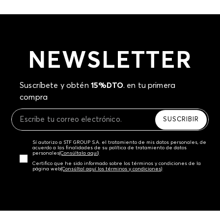
chic. Estos accesorios para niñas permiten que ellas exploren su creatividad y
se sientan siempre trendy.
Revisa las opciones de colores pastel y metalizados disponibles y añade
diversión a su clóset con un clic. ¡Compra sus favoritos ahora!
NEWSLETTER
Suscríbete y obtén
15%DTO
. en tu primera
compra
SUSCRIBIR
Sí autorizo a STF GROUP S.A. el tratamiento de mis datos personales, de
acuerdo a las finalidades de su política de tratamiento de datos
personales‎
(Consúltala aquí)
Certifico que he sido informado sobre los términos y condiciones de la
página web‎
(Consúltal aquí los términos y condiciones)