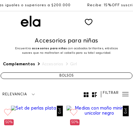
es o superiores a $200.000
Recibe: 15%OFF suscribiéndo
Accesorios para niñas
Encuentra
accesorios para niñas
con acabados brillantes, elásticos
suaves que no maltratan el cabello para su total seguridad.
Complementos
Accesorios
Girl
BOLSOS
FILTRAR
RELEVANCIA
Girl
Girl
50%
50%