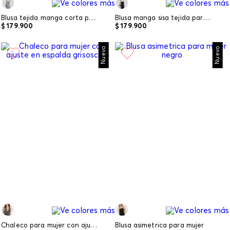
Blusa tejida manga corta para mujer
Blusa manga sisa tejida para mujer
$
179
.
900
$
179
.
900
Nuevo
Nuevo
Chaleco para mujer con ajuste en espalda
Blusa asimetrica para mujer