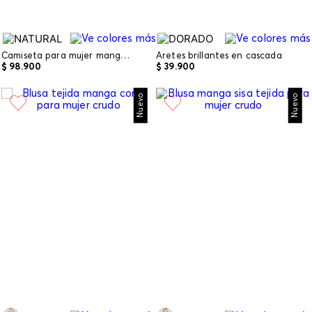
Camiseta para mujer manga corta
Aretes brillantes en cascada
$
98
.
900
$
39
.
900
Nuevo
Nuevo