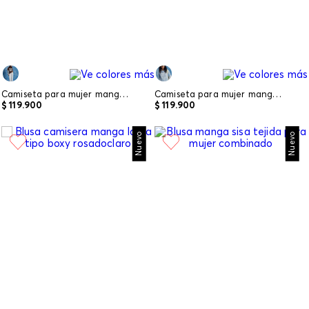
Camiseta para mujer manga corta
Camiseta para mujer manga corta
$
119
.
900
$
119
.
900
Nuevo
Nuevo