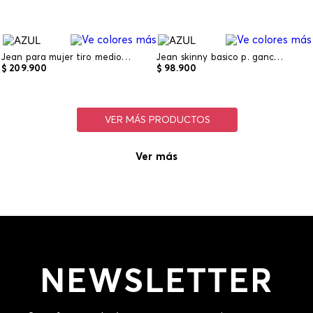
Jean para mujer tiro medio mom fit
Jean skinny basico p. gancho para mujer
$
209
.
900
$
98
.
900
Ver más
NEWSLETTER