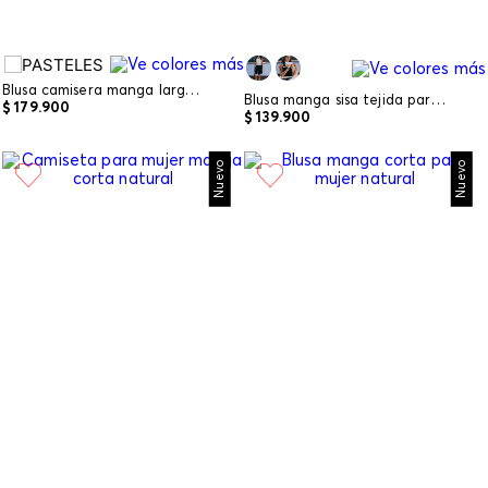
Blusa camisera manga larga tipo boxy
Blusa manga sisa tejida para mujer
$
179
.
900
$
139
.
900
Nuevo
Nuevo