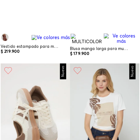
Vestido estampado para mujer
Blusa manga larga para mujer
$
219
.
900
$
179
.
900
Nuevo
Nuevo