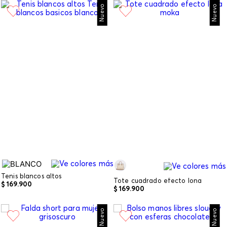
Nuevo
Nuevo
Tenis blancos altos
Tote cuadrado efecto lona
$
169
.
900
$
169
.
900
Nuevo
Nuevo