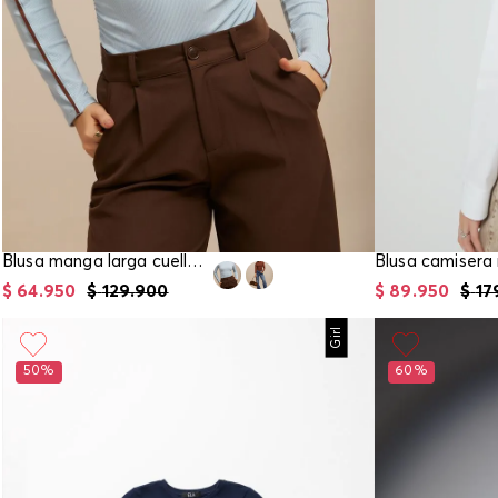
Blusa manga larga cuello alto para mujer
$
64
.
950
$
129
.
900
$
89
.
950
$
17
Girl
50%
60%