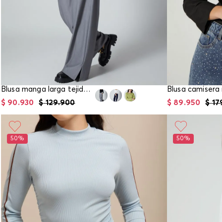
Blusa manga larga tejida para mujer
$
90
.
930
$
129
.
900
$
89
.
950
$
17
50%
50%