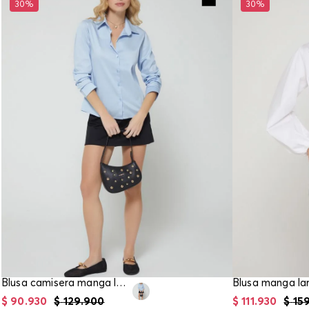
30%
30%
Blusa camisera manga larga para mujer
$
90
.
930
$
129
.
900
$
111
.
930
$
15