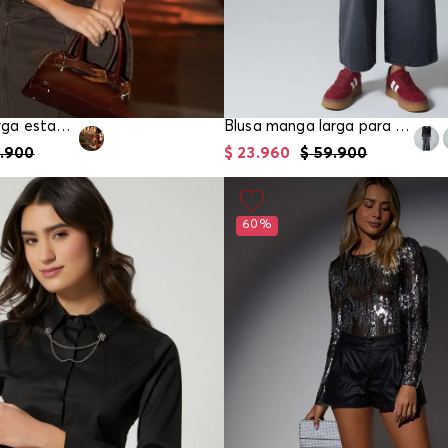
Blusa manga larga estampada para mujer
Blusa manga larga para girl
.
900
$
23
.
960
$
59
.
900
60%