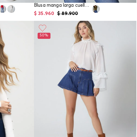
Blusa manga larga cuello redondo para mu
$
35
.
960
$
89
.
900
50%