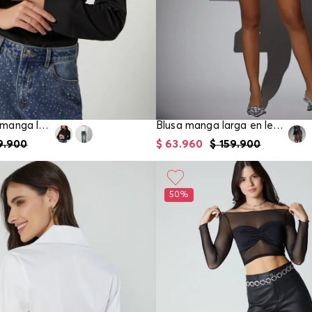
Blusa camisera manga larga para mujer
Blusa manga larga en lentejuelas para mujer
9
.
900
$
63
.
960
$
159
.
900
50%