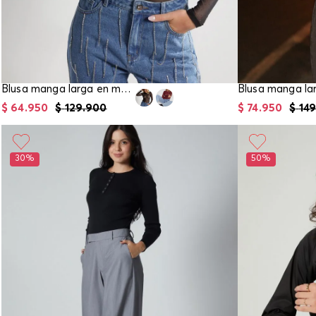
Blusa manga larga en mesh para mujer
$
64
.
950
$
129
.
900
$
74
.
950
$
149
30%
50%