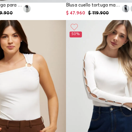
Blusa manga larga para mujer
Blusa cuello tortuga manga larga para mu
9
.
900
$
47
.
960
$
119
.
900
50%