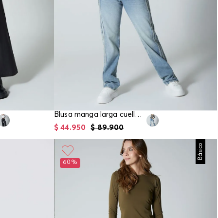
Blusa manga larga cuello redondo para mujer
$
44
.
950
$
89
.
900
Básico
60%