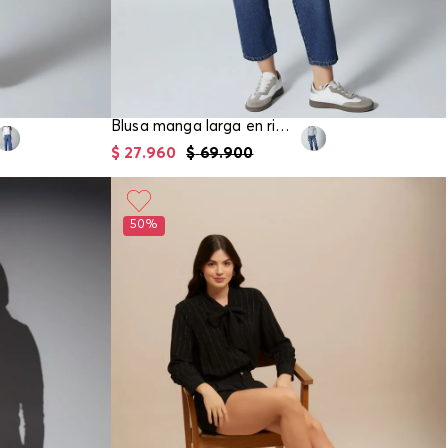
Blusa manga larga en rib para mujer
$
27
.
960
$
69
.
900
50%