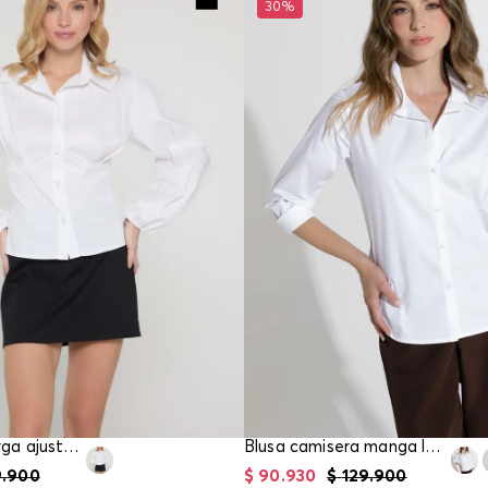
30%
Blusa manga larga ajustada para mujer
Blusa camisera manga larga para mujer
9
.
900
$
90
.
930
$
129
.
900