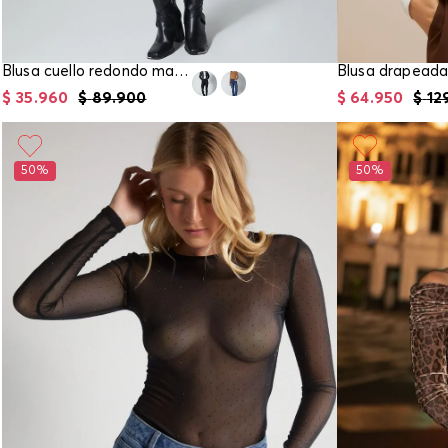
Blusa cuello redondo manga larga para mu
$
35
.
960
$
89
.
900
$
64
.
950
$
12
50%
50%