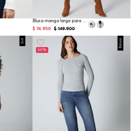
Blusa manga larga para mujer
$
74
.
950
$
149
.
900
Girl
Básico
60%