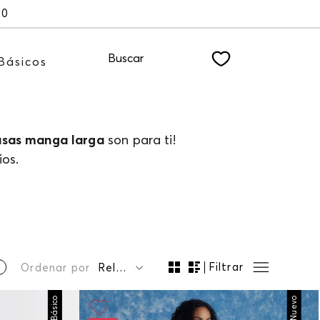
00
Buscar
Básicos
usas manga larga
son para ti!
os.
Filtrar
Ordenar por
Relevancia
Básico
Nuevo