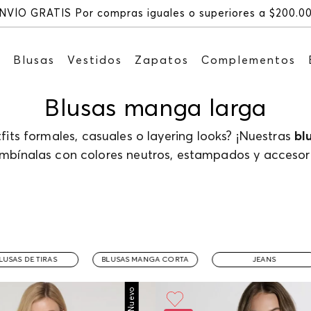
NVÍO GRATIS Por compras iguales o superiores a $200.0
s
Blusas
Vestidos
Zapatos
Complementos
Blusas manga larga
its formales, casuales o layering looks? ¡Nuestras
bl
mbínalas con colores neutros, estampados y accesori
LUSAS DE TIRAS
BLUSAS MANGA CORTA
JEANS
Nuevo