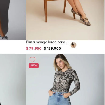
Blusa manga larga para mujer
$
79
.
950
$
159
.
900
50%