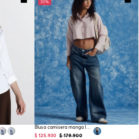
30%
Blusa camisera manga larga tipo boxy
$
125
.
930
$
179
.
900