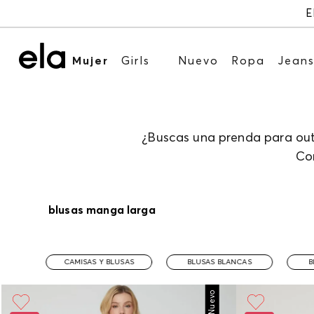
E
Mujer
Girls
Nuevo
Ropa
Jean
¿Buscas una prenda para outf
Co
blusas manga larga
CAMISAS Y BLUSAS
BLUSAS BLANCAS
B
Nuevo