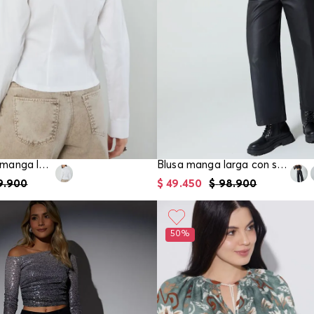
Blusa camisera manga larga para mujer
Blusa manga larga con sobre prenda para mujer
9
.
900
$
49
.
450
$
98
.
900
50%