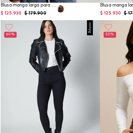
Blusa manga larga para mujer
$
125
.
930
$
179
.
900
$
125
.
930
$
17
Básico
60%
50%