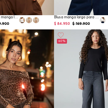
Blusa drapeada manga larga para mujer
Blusa manga larga para mujer
9
.
900
$
84
.
950
$
169
.
900
60%