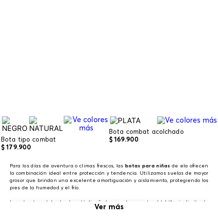
Bota combat acolchado
Bota tipo combat
$
169
.
900
$
179
.
900
Para los días de aventura o climas frescos, las
botas para niñas
de ela ofrecen
la combinación ideal entre protección y tendencia. Utilizamos suelas de mayor
grosor que brindan una excelente amortiguación y aislamiento, protegiendo los
pies de la humedad y el frío.
La estructura del calzado está diseñada para dar soporte al tobillo sin limitar la
Ver más
flexibilidad necesaria para el juego. ¡Regálale calzado de calidad y de moda con
ela!