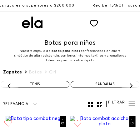
es o superiores a $200.000
Recibe: 15%OFF suscribiéndo
Botas para niñas
Nuestra cápsula de
botas para niñas
confeccionadas en cuero
sintético de alta resistencia, con forros internos textiles y cremalleras
laterales para un calce rápido.
Zapatos
Botas
Girl
TENIS
SANDALIAS
FILTRAR
RELEVANCIA
Girl
Girl