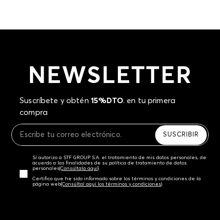
Botas casuales para niñas
Desde modelos tipo militar con cordones hasta botines con acabados en glitter,
nuestras botas para niñas elevan cualquier look de invierno. Son la pieza clave
para un layering con jeans skinny y nuestras chaquetas acolchadas. ¡Revisa las
tallas disponibles y dale a su clóset ese toque de actitud!
NEWSLETTER
Suscríbete y obtén
15%DTO
. en tu primera
compra
SUSCRIBIR
Sí autorizo a STF GROUP S.A. el tratamiento de mis datos personales, de
acuerdo a las finalidades de su política de tratamiento de datos
personales‎
(Consúltala aquí)
Certifico que he sido informado sobre los términos y condiciones de la
página web‎
(Consúltal aquí los términos y condiciones)