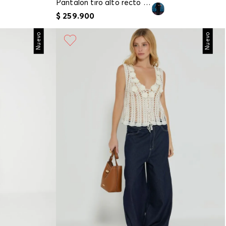
Pantalon tiro alto recto para mujer
$
259
.
900
Nuevo
Nuevo