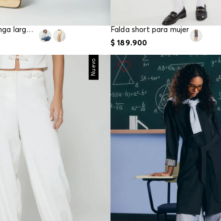
Buzo tejido manga larga para mujer
Falda short para mujer
$
189
.
900
Nuevo