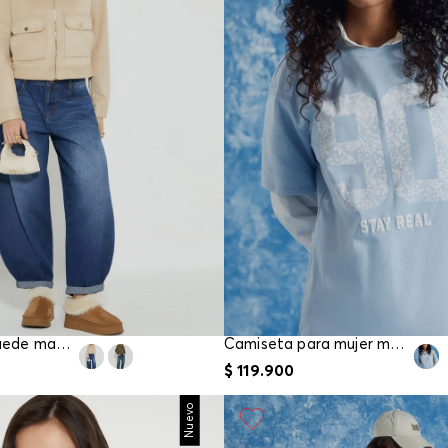
Chaqueta de suede manga larga
Camiseta para mujer manga corta
$
119
.
900
Nuevo