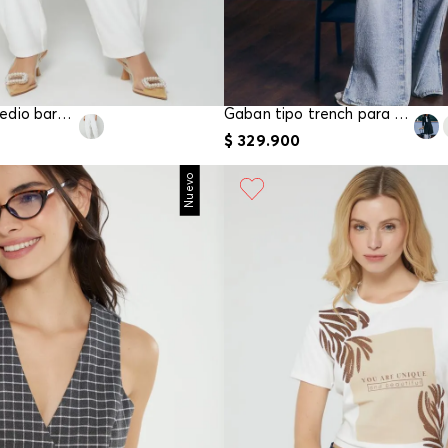
Pantalon tiro medio barrel para mujer
Gaban tipo trench para mujer
$
329
.
900
Nuevo