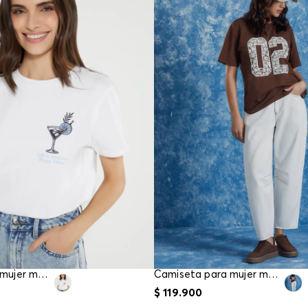
Camiseta para mujer manga corta
Camiseta para mujer manga corta
$
119
.
900