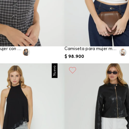
Chaleco para mujer con ajuste en espalda
Camiseta para mujer manga corta
$
98
.
900
Nuevo