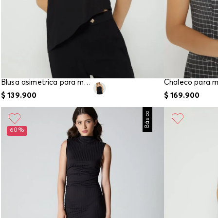
Blusa asimetrica para mujer
$
139
.
900
$
169
.
900
Básico
60%