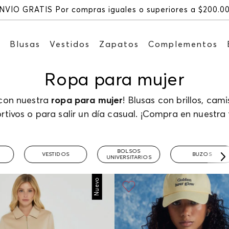
NVÍO GRATIS Por compras iguales o superiores a $200.0
s
Blusas
Vestidos
Zapatos
Complementos
Ropa para mujer
 con nuestra
ropa para mujer
! Blusas con brillos, cam
rtivos o para salir un día casual. ¡Compra en nuestra 
BOLSOS
VESTIDOS
BUZOS
UNIVERSITARIOS
Nuevo