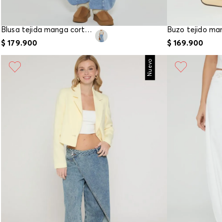
Blusa tejida manga corta para mujer
$
179
.
900
$
169
.
900
Nuevo