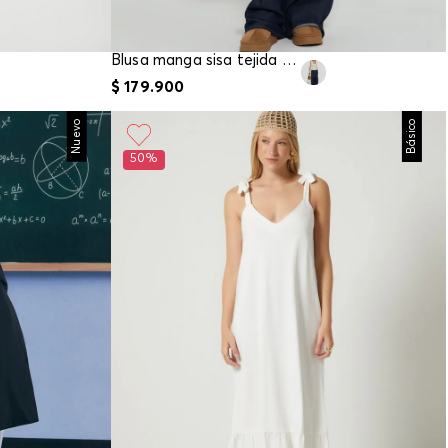
Blusa manga sisa tejida para mujer
$
179
.
900
Nuevo
Básico
50%