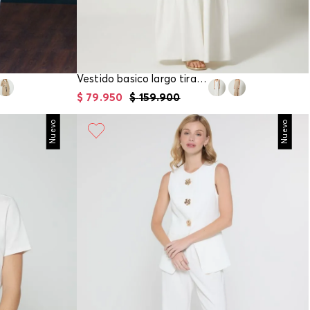
Vestido basico largo tiras para mujer
$
79
.
950
$
159
.
900
Nuevo
Nuevo