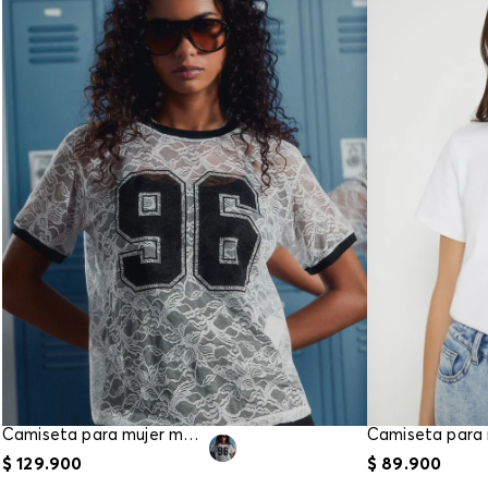
Camiseta para mujer manga corta
$
129
.
900
$
89
.
900