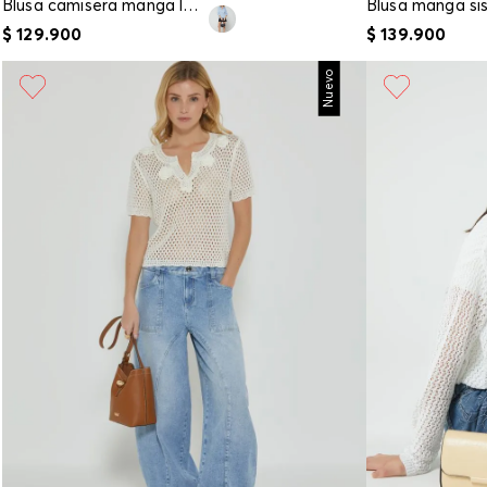
Blusa camisera manga larga para mujer
$
129
.
900
$
139
.
900
Nuevo