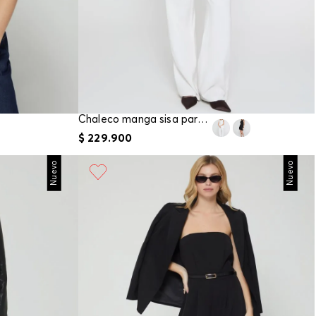
Chaleco manga sisa para mujer
$
229
.
900
Nuevo
Nuevo