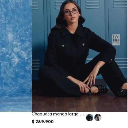
Chaqueta manga larga para mujer
$
289
.
900