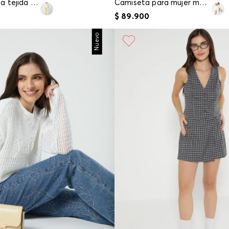
Blusa manga sisa tejida para mujer
Camiseta para mujer manga corta
$
89
.
900
Nuevo