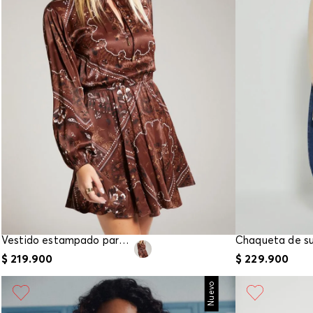
Vestido estampado para mujer
$
219
.
900
$
229
.
900
Nuevo