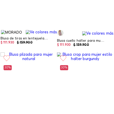
Blusa de tiras en lentejuelas para mujer
Blusa cuello halter para mujer
$
111
.
930
$
159
.
900
$
111
.
930
$
159
.
900
30%
30%