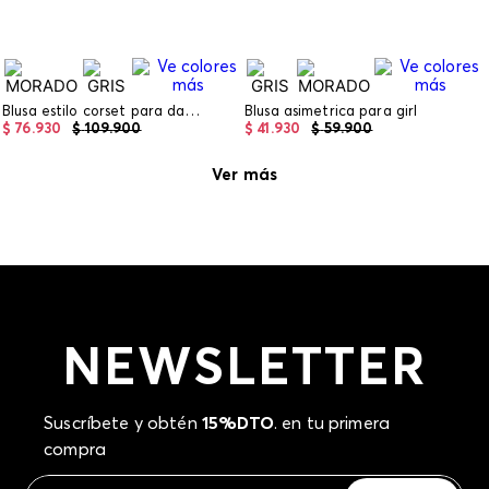
Blusa estilo corset para dama de tiras
Blusa asimetrica para girl
$
76
.
930
$
109
.
900
$
41
.
930
$
59
.
900
Ver más
NEWSLETTER
Suscríbete y obtén
15%DTO
. en tu primera
compra