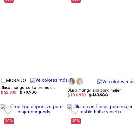
Blusa manga corta en malla para niña
Blusa manga sisa para mujer
$
55
.
930
$
79
.
900
$
104
.
930
$
149
.
900
30%
30%