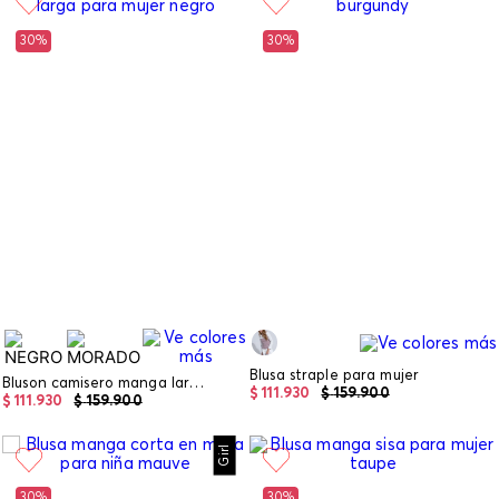
30%
30%
Blusa straple para mujer
Bluson camisero manga larga para mujer
$
111
.
930
$
159
.
900
$
111
.
930
$
159
.
900
Girl
30%
30%