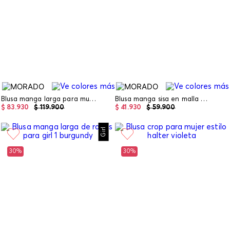
Blusa manga larga para mujer
Blusa manga sisa en malla para niña
$
83
.
930
$
119
.
900
$
41
.
930
$
59
.
900
Girl
30%
30%