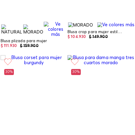
Blusa crop para mujer estilo halter
$
104
.
930
$
149
.
900
Blusa plizada para mujer
$
111
.
930
$
159
.
900
30%
30%