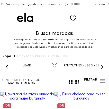
res a $200.000
Recibe: 15%OFF suscribiéndote a nuestr
Blusas moradas
¡Hay algo en las
blusas moradas
que no dejan de cautivar! En ELA
conseguirás diseños en satín, tipo corset, de tiras, estilo halter,
escotadas, silueta wrap y muchas más para destacar cada día.
Ropa
Camisas y blusas
MORADO
JEANS
PANTALONES Y LEGGINGS
FILTRAR
ORDENAR POR
PRECIO:
MAYOR A MENOR
30%
30%