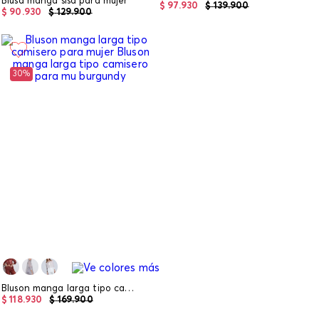
Blusa manga sisa para mujer
$
97
.
930
$
139
.
900
$
90
.
930
$
129
.
900
30%
Bluson manga larga tipo camisero para mujer
$
118
.
930
$
169
.
900