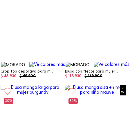
Crop top deportivo para mujer
Blusa con flecos para mujer estilo halte
$
48
.
930
$
69
.
900
$
118
.
930
$
169
.
900
Girl
30%
30%