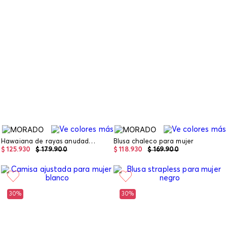
Hawaiana de rayas anudada para mujer
Blusa chaleco para mujer
$
125
.
930
$
179
.
900
$
118
.
930
$
169
.
900
30%
30%