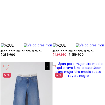
Jean para mujer tiro alto recto
Jean para mujer tiro alto recto
$
239
.
900
$
129
.
950
$
259
.
900
Girl
50%
60%