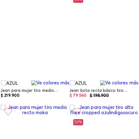
Jean para mujer tiro medio recto
Jean bota recta básico tiro medio.
$
219
.
900
$
79
.
560
$
198
.
900
50%