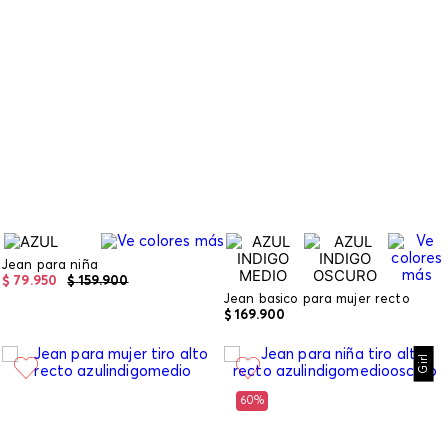
Jean para niña
$
79
.
950
$
159
.
900
Jean basico para mujer recto
$
169
.
900
Girl
60%