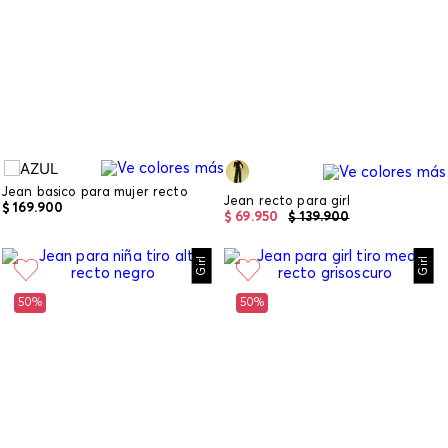
Jean basico para mujer recto
Jean recto para girl
$
169
.
900
$
69
.
950
$
139
.
900
Girl
Girl
50%
50%