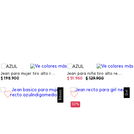
Jean para mujer tiro alto recto
Jean para niña tiro alto recto
$
198
.
900
$
51
.
960
$
129
.
900
Básico
Girl
50%