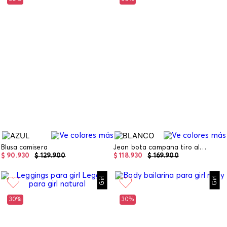
Blusa camisera
Jean bota campana tiro alto blanco basic
$
90
.
930
$
129
.
900
$
118
.
930
$
169
.
900
Girl
Girl
30%
30%