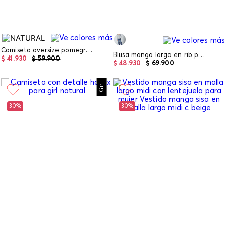
Camiseta oversize pomegranate para girl
Blusa manga larga en rib para mujer
$
41
.
930
$
59
.
900
$
48
.
930
$
69
.
900
Girl
30%
30%