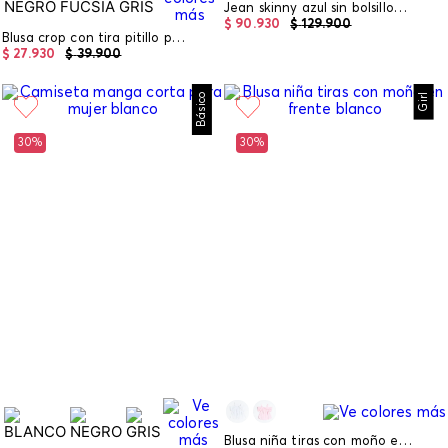
Jean skinny azul sin bolsillos tiro alto
$
90
.
930
$
129
.
900
Blusa crop con tira pitillo para mujer
$
27
.
930
$
39
.
900
Básico
Girl
30%
30%
Blusa niña tiras con moño en frente