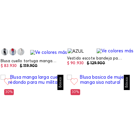
Vestido escote bandeja para girl
Blusa cuello tortuga manga larga para mu
$
90
.
930
$
129
.
900
$
83
.
930
$
119
.
900
Básico
Básico
30%
30%