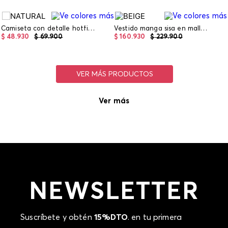
Camiseta con detalle hotfix para girl
Vestido manga sisa en malla largo midi con lentejuela para mujer
$
48
.
930
$
69
.
900
$
160
.
930
$
229
.
900
Ver más
NEWSLETTER
Suscríbete y obtén
15%DTO
. en tu primera