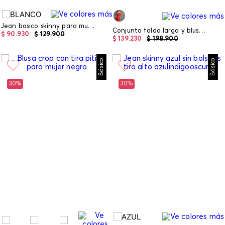
Jean basico skinny para mujer
Conjunto falda larga y blusa de tira para mujer
$
90
.
930
$
129
.
900
$
139
.
230
$
198
.
900
Básico
Básico
30%
30%