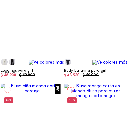
Leggings para girl
Body bailarina para girl
$
48
.
930
$
69
.
900
$
48
.
930
$
69
.
900
Girl
30%
30%