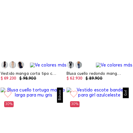
Vestido manga corta tipo columna para mujer
Blusa cuello redondo manga larga para mu
$
69
.
230
$
98
.
900
$
62
.
930
$
89
.
900
Básico
Girl
30%
30%