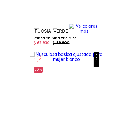
Pantalon niña tiro alto
$
62
.
930
$
89
.
900
Básico
30%