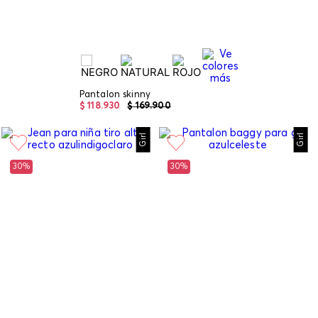
Pantalon skinny
$
118
.
930
$
169
.
900
Girl
Girl
30%
30%