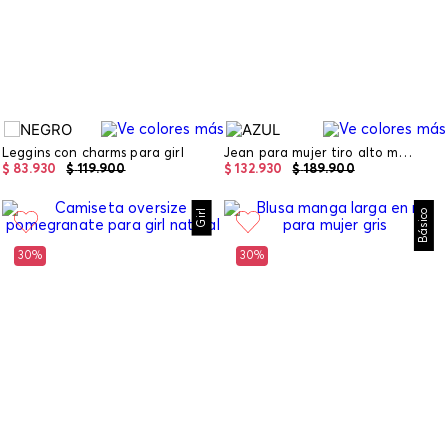
Leggins con charms para girl
Jean para mujer tiro alto mom fit
$
83
.
930
$
119
.
900
$
132
.
930
$
189
.
900
Girl
Básico
30%
30%