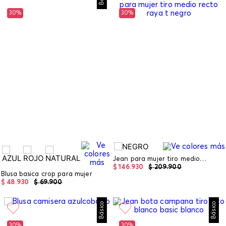
30%
30%
Jean para mujer tiro medio recto raya tiza a laser
$
146
.
930
$
209
.
900
Blusa basica crop para mujer
$
48
.
930
$
69
.
900
Básico
Básico
30%
30%