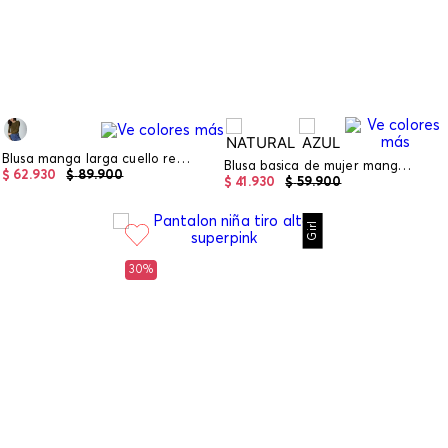
Blusa manga larga cuello redondo para mu
Blusa basica de mujer manga sisa
$
62
.
930
$
89
.
900
$
41
.
930
$
59
.
900
Girl
30%