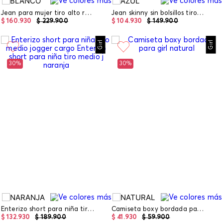
Jean para mujer tiro alto recto
Jean skinny sin bolsillos tiro alto.
$
160
.
930
$
229
.
900
$
104
.
930
$
149
.
900
Girl
Girl
30%
30%
Enterizo short para niña tiro medio jogger cargo
Camiseta boxy bordada para girl
$
132
.
930
$
189
.
900
$
41
.
930
$
59
.
900