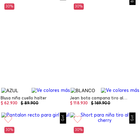
30%
30%
Blusa niña cuello halter
Jean bota campana tiro alto blanco basic
$
62
.
930
$
89
.
900
$
118
.
930
$
169
.
900
Girl
Girl
30%
30%