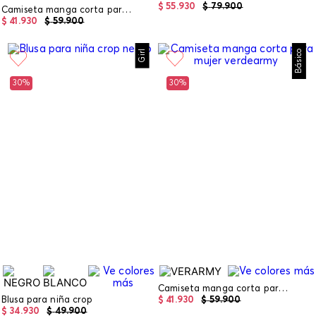
$
55
.
930
$
79
.
900
Camiseta manga corta para mujer
$
41
.
930
$
59
.
900
Girl
Básico
30%
30%
Camiseta manga corta para mujer
Blusa para niña crop
$
41
.
930
$
59
.
900
$
34
.
930
$
49
.
900