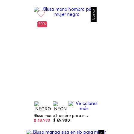
Básico
30%
Blusa mono hombro para mujer
$
48
.
930
$
69
.
900