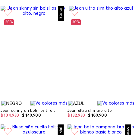
Básico
30%
30%
Jean skinny sin bolsillos tiro alto.
Jean ultra slim tiro alto
$
104
.
930
$
149
.
900
$
132
.
930
$
189
.
900
Girl
Básico