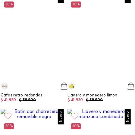
30%
30%
Gafas retro redondas
Llavero y monedero limon
$
41
.
930
$
59
.
900
$
41
.
930
$
59
.
900
Nuevo
Nuevo
30%
30%