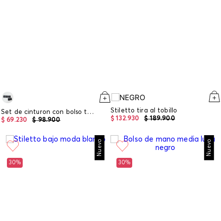
Stiletto tira al tobillo
Set de cinturon con bolso tipo sobre
$
132
.
930
$
189
.
900
$
69
.
230
$
98
.
900
Nuevo
Nuevo
30%
30%