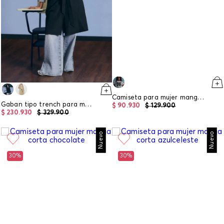
Camiseta para mujer manga corta
Gaban tipo trench para mujer
$
90
.
930
$
129
.
900
$
230
.
930
$
329
.
900
Nuevo
Nuevo
30%
30%