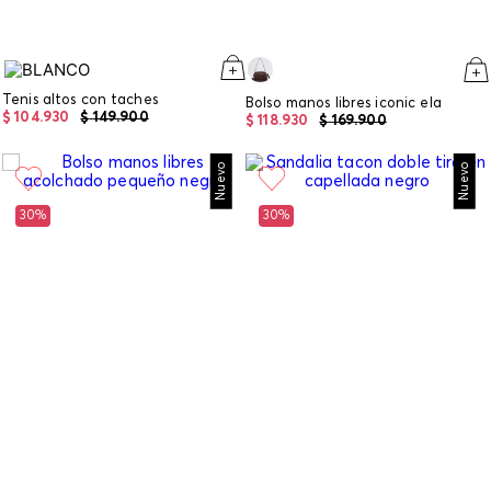
Tenis altos con taches
Bolso manos libres iconic ela
$
104
.
930
$
149
.
900
$
118
.
930
$
169
.
900
Nuevo
Nuevo
30%
30%