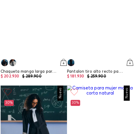
Chaqueta manga larga para mujer
Pantalon tiro alto recto para mujer
$
202
.
930
$
289
.
900
$
181
.
930
$
259
.
900
Nuevo
Nuevo
30%
30%