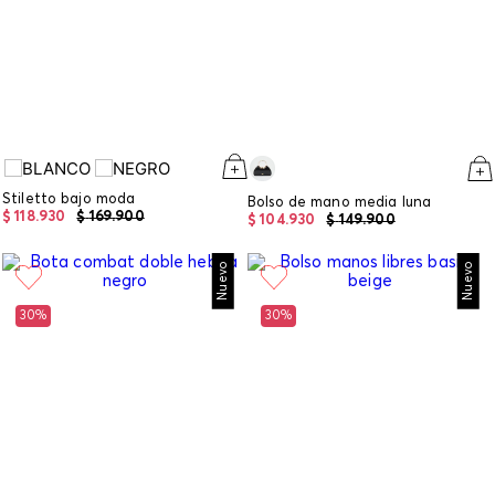
Stiletto bajo moda
Bolso de mano media luna
$
118
.
930
$
169
.
900
$
104
.
930
$
149
.
900
Nuevo
Nuevo
30%
30%