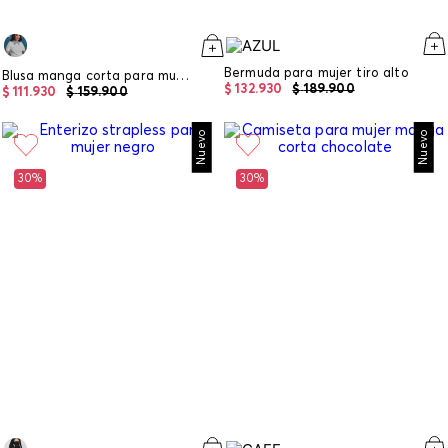
Bermuda para mujer tiro alto
Blusa manga corta para mujer
$
132
.
930
$
189
.
900
$
111
.
930
$
159
.
900
Nuevo
Nuevo
30%
30%