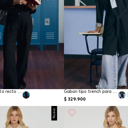
Pantalon tiro alto recto para mujer
Gaban tipo trench para mujer
$
329
.
900
Nuevo