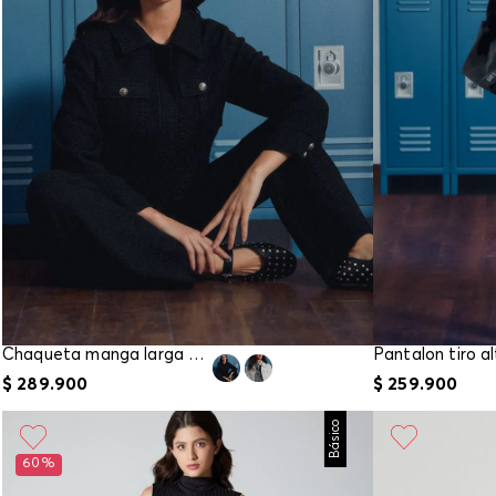
Chaqueta manga larga para mujer
$
289
.
900
$
259
.
900
Básico
60%