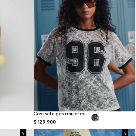
Camiseta para mujer manga corta
$
129
.
900