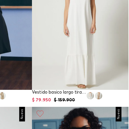
Vestido basico largo tiras para mujer
$
79
.
950
$
159
.
900
Nuevo
Nuevo