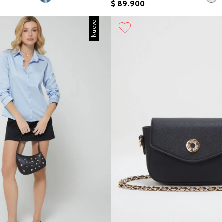
$
89
.
900
Nuevo