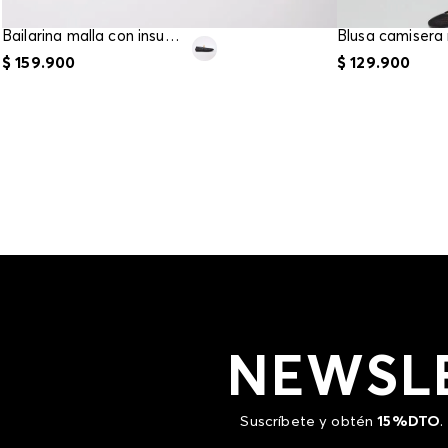
Bailarina malla con insumo chunky
$
159
.
900
$
129
.
900
NEWSL
Suscríbete y obtén
15%DTO
.