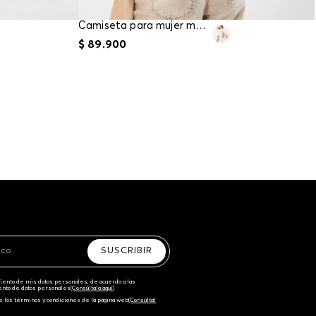
Camiseta para mujer manga corta
$
89
.
900
SUSCRIBIR
amiento de mis datos personales, de acuerdo a las
iento de datos personales‎
(Consúltala aquí)
e los términos y condiciones de la página web‎
(Consúltal