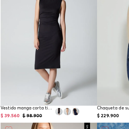
Vestido manga corta tipo columna para mujer
$
39
.
560
$
98
.
900
$
229
.
900