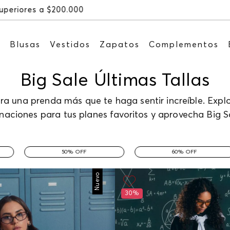
Recibe: 15%OFF suscribiéndote a nuestro NEWSLETT
s
Blusas
Vestidos
Zapatos
Complementos
Big Sale Últimas Tallas
a una prenda más que te haga sentir increíble. Explo
naciones para tus planes favoritos y aprovecha Big Sa
50% OFF
60% OFF
Nuevo
30%