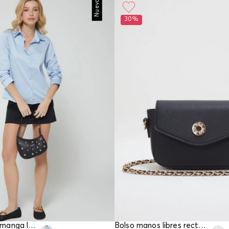
Nuevo
30%
Blusa camisera manga larga para mujer
Bolso manos libres rectangular