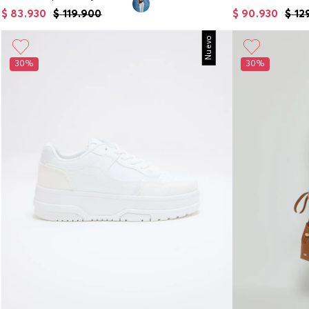
$
83
.
930
$
119
.
900
$
90
.
930
$
12
Nuevo
30%
30%