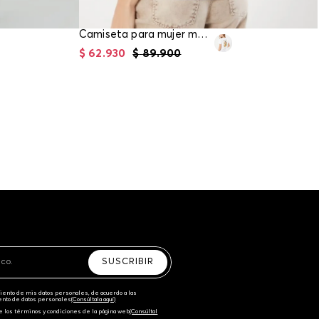
Camiseta para mujer manga corta
$
62
.
930
$
89
.
900
SUSCRIBIR
amiento de mis datos personales, de acuerdo a las
iento de datos personales‎
(Consúltala aquí)
e los términos y condiciones de la página web‎
(Consúltal