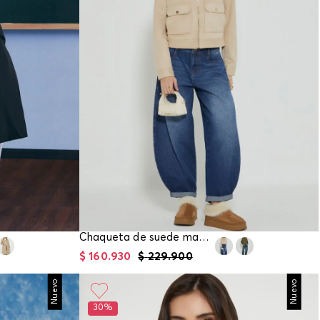
Chaqueta de suede manga larga
$
160
.
930
$
229
.
900
Nuevo
Nuevo
30%