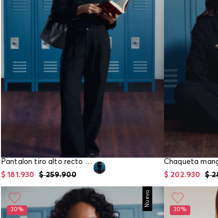
Pantalon tiro alto recto para mujer
$
181
.
930
$
259
.
900
$
202
.
930
$
2
Nuevo
30%
30%