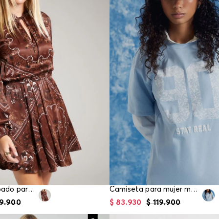
Vestido estampado para mujer
Camiseta para mujer manga corta
9
.
900
$
83
.
930
$
119
.
900