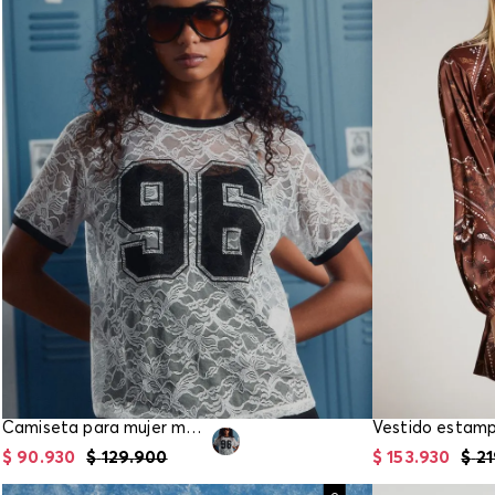
Camiseta para mujer manga corta
$
90
.
930
$
129
.
900
$
153
.
930
$
21