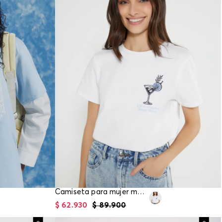
Camiseta para mujer manga corta
$
62
.
930
$
89
.
900