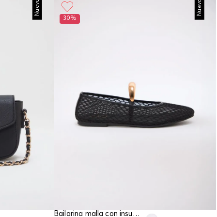
Nuevo
Nuevo
30%
Bailarina malla con insumo chunky