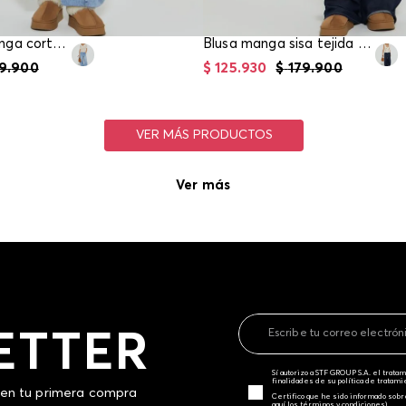
Blusa tejida manga corta para mujer
Blusa manga sisa tejida para mujer
9
.
900
$
125
.
930
$
179
.
900
Ver más
ETTER
Sí autorizo a STF GROUP S.A. el trat
finalidades de su política de tratam
 en tu primera compra
Certifico que he sido informado sobr
aquí los términos y condiciones)