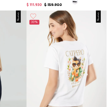
$
111
.
930
$
159
.
900
Nuevo
Nuevo
30%