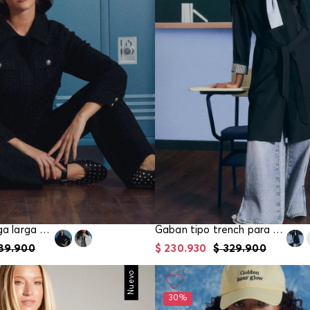
Chaqueta manga larga para mujer
Gaban tipo trench para mujer
89
.
900
$
230
.
930
$
329
.
900
Nuevo
30%