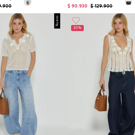
9
.
900
$
90
.
930
$
129
.
900
Nuevo
30%