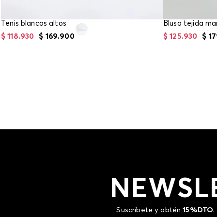
Tenis blancos altos
$
118
.
930
$
169
.
900
$
125
.
930
$
17
NEWSL
Suscríbete y obtén
15%DTO
.