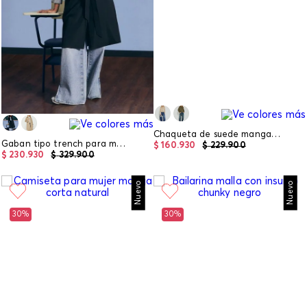
Chaqueta de suede manga larga
Gaban tipo trench para mujer
$
160
.
930
$
229
.
900
$
230
.
930
$
329
.
900
Nuevo
Nuevo
30%
30%