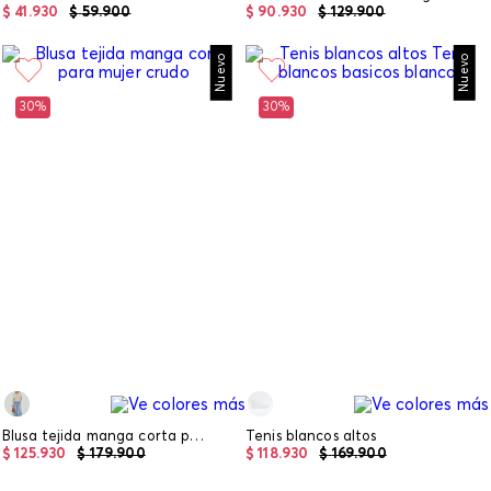
$
41
.
930
$
59
.
900
$
90
.
930
$
129
.
900
Nuevo
Nuevo
30%
30%
Blusa tejida manga corta para mujer
Tenis blancos altos
$
125
.
930
$
179
.
900
$
118
.
930
$
169
.
900