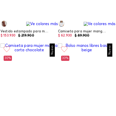
Vestido estampado para mujer
Camiseta para mujer manga corta
$
153
.
930
$
219
.
900
$
62
.
930
$
89
.
900
Nuevo
Nuevo
30%
30%