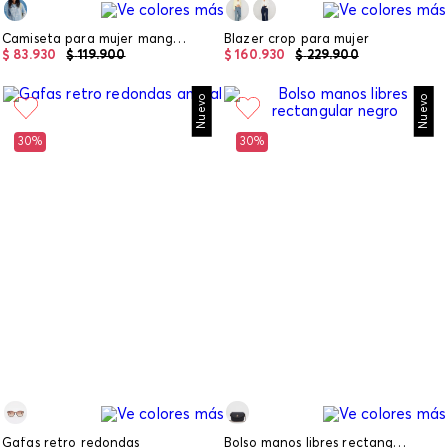
Camiseta para mujer manga corta
Blazer crop para mujer
$
83
.
930
$
119
.
900
$
160
.
930
$
229
.
900
Nuevo
Nuevo
30%
30%
Gafas retro redondas
Bolso manos libres rectangular