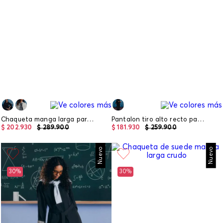
Chaqueta manga larga para mujer
Pantalon tiro alto recto para mujer
$
202
.
930
$
289
.
900
$
181
.
930
$
259
.
900
Nuevo
Nuevo
30%
30%