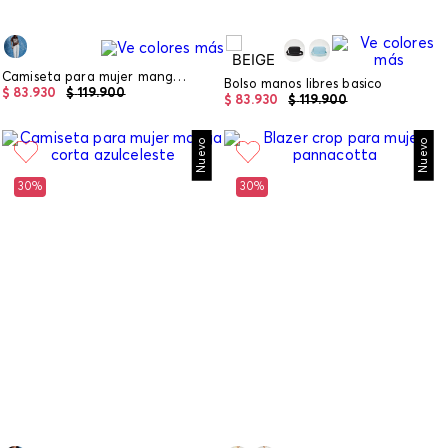
Camiseta para mujer manga corta
Bolso manos libres basico
$
83
.
930
$
119
.
900
$
83
.
930
$
119
.
900
Nuevo
Nuevo
30%
30%