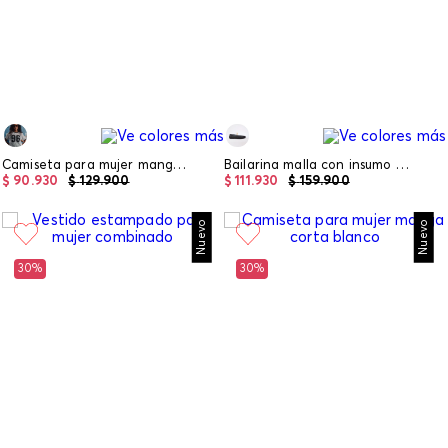
Camiseta para mujer manga corta
Bailarina malla con insumo chunky
$
90
.
930
$
129
.
900
$
111
.
930
$
159
.
900
Nuevo
Nuevo
30%
30%