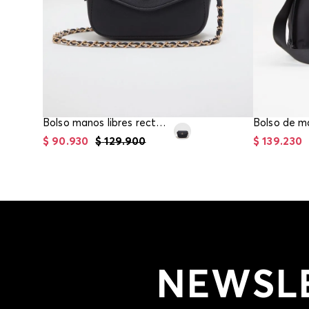
Bolso manos libres rectangular
$
90
.
930
$
129
.
900
$
139
.
230
NEWSL