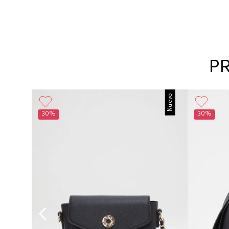
P
Nuevo
30%
30%