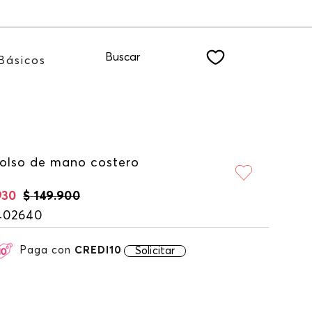
biéndote a nuestro NEWSLETTER
Buscar
Básicos
bolso de mano costero
930
$
149
.
900
402640
Paga con
CREDI10
Solicitar