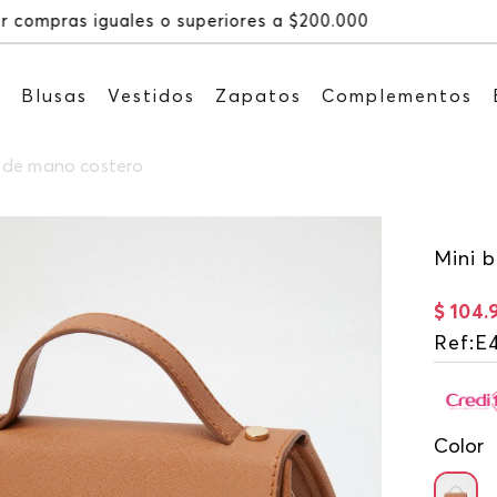
Recibe: 15%OFF suscri
s
Blusas
Vestidos
Zapatos
Complementos
o de mano costero
Mini 
$
104
.
Ref
:
E
Color