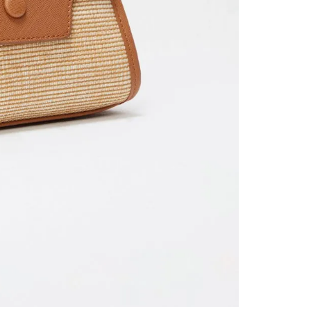
contact
te indi
program
acorda