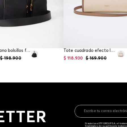
Bolso de mano bolsillos frontales
Tote cuadrado efecto lona
$
198
.
900
$
118
.
930
$
169
.
900
ETTER
Sí autorizo a STF GROUP S.A. el trat
finalidades de su política de tratam