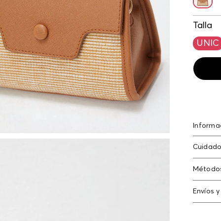
Talla
UNIC
Informa
Mini bo
Cuidado
Solo qu
Método
Tarjeta
Envíos y
Americ
Cambi
N
Tarjeta