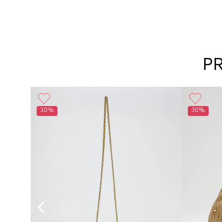
P
30%
30%