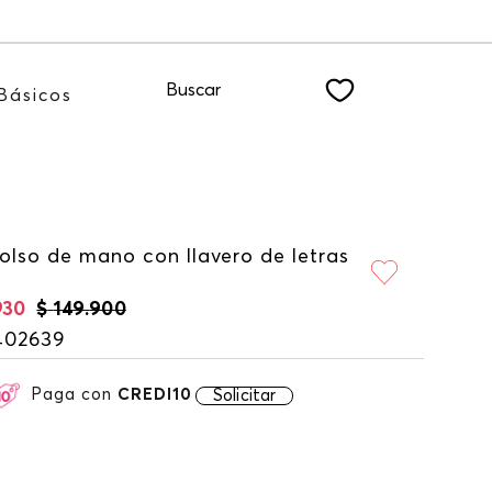
 nuestro NEWSLETTER
Buscar
Básicos
olso de mano con llavero de letras
930
$
149
.
900
402639
Paga con
CREDI10
Solicitar