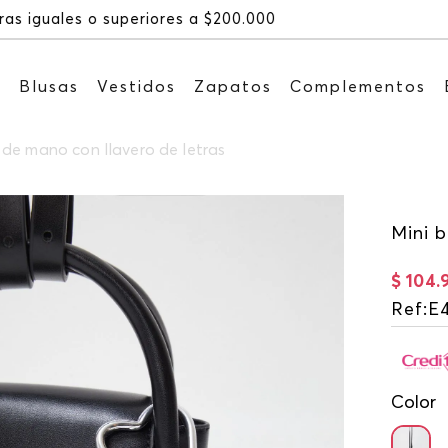
Recibe: 15%OFF suscribiéndote a
s
Blusas
Vestidos
Zapatos
Complementos
 de mano con llavero de letras
Mini b
$
104
.
Ref
:
E
Color