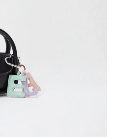
contact
te indi
program
acorda