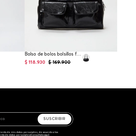
Bolso de bolos bolsillos frontales
$
118
.
930
$
169
.
900
$
111
.
93
SUSCRIBIR
amiento de mis datos personales, de acuerdo a las
iento de datos personales‎
(Consúltala aquí)