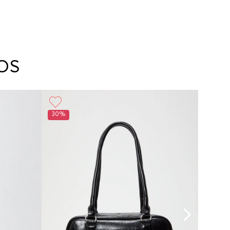
OS
30%
30%