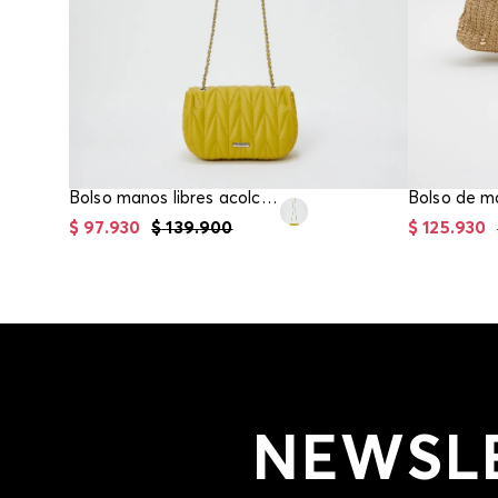
Bolso manos libres acolchado herraje frontal
$
97
.
930
$
139
.
900
$
125
.
930
NEWSL