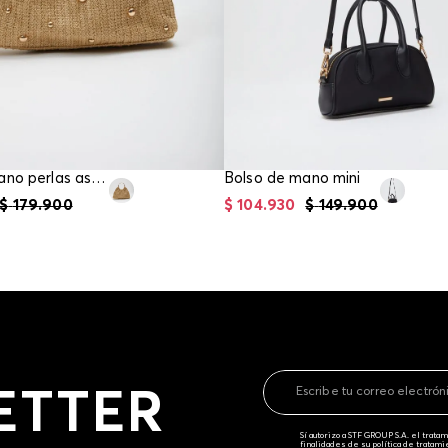
Bolso de mano perlas asas metalicas
Bolso de mano mini
$
179
.
900
$
104
.
930
$
149
.
900
ETTER
Sí autorizo a STF GROUP S.A. el trat
finalidades de su política de tratam