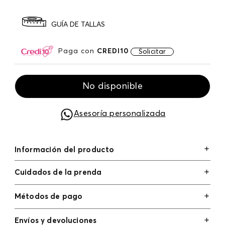
GUÍA DE TALLAS
Paga con
CREDI10
Solicitar
No disponible
Asesoría personalizada
Información del producto
Cuidados de la prenda
Métodos de pago
Tarjetas de crédito: Visa, Dinners, Master Card y
Envíos y devoluciones