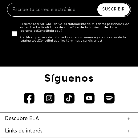
Recuerda que para el trámite del envío deberás
contactarte con un agente de servicio al cliente
SUSCRIBIR
quien te indicará los pasos a seguir y posteriormente
programará la recogida del producto en la dirección
Sí autorizo a STF GROUP S.A. el tratamiento de mis datos personales, de
acordada.
acuerdo a las finalidades de su política de tratamiento de datos
personales‎
(Consúltala aquí)
Certifico que he sido informado sobre los términos y condiciones de la
página web‎
(Consúltal aquí los términos y condiciones)
Síguenos
Descubre ELA
Links de interés