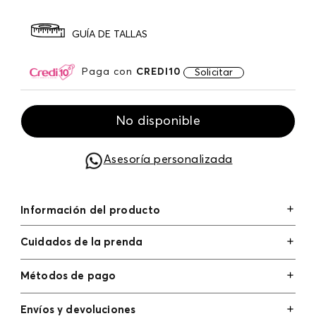
GUÍA DE TALLAS
Paga con
CREDI10
Solicitar
No disponible
Asesoría personalizada
Información del producto
Cuidados de la prenda
Métodos de pago
Tarjetas de crédito: Visa, Dinners, Master Card y
Envíos y devoluciones