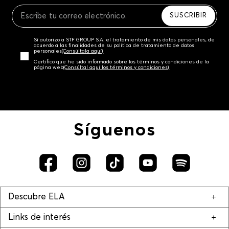
Recuerda que para el trámite del envío deberás
contactarte con un agente de servicio al cliente
SUSCRIBIR
quien te indicará los pasos a seguir y posteriormente
programará la recogida del producto en la dirección
Sí autorizo a STF GROUP S.A. el tratamiento de mis datos personales, de
acordada.
acuerdo a las finalidades de su política de tratamiento de datos
personales‎
(Consúltala aquí)
Certifico que he sido informado sobre los términos y condiciones de la
página web‎
(Consúltal aquí los términos y condiciones)
Síguenos
Descubre ELA
Links de interés