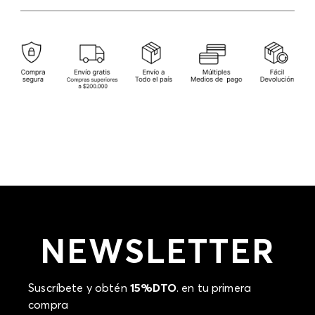
American Express.
Tarjetas débito: Maestro, Electron.
Cambios
: Si deseas hacer el cambio de alguno de
nuestros productos, lo puedes hacer de dos maneras:
Otros: Pago bancario y Efecty.
En cualquiera de nuestras tiendas ELA del país
excepto tiendas ubicadas en Falabella y outlets;
presentando tu factura de compra, en un plazo
calendario de (30) días luego de la fecha en que fue
efectuada la compra, (consulta aquí la tienda más
cercana) o a través de nuestra página web
www.ela.com.co
, en un plazo de (15) días calendario
luego de la entrega del producto.
Devolución
: Para hacer la devolución del envío
puedes utilizar el mismo empaque en que te
entregamos tu pedido o utilizar un empaque de tu
preferencia, sin embargo es importante que el
empaque sea el adecuado según la naturaleza del
producto para que no se vea afectada su integridad
NEWSLETTER
durante el proceso de transporte. El costo del
transporte del primer cambio del producto será
asumido por STF GROUP S.A si llegase a presentar
inconformidad con el mismo producto, los costos de
Suscríbete y obtén
15%DTO
. en tu primera
transporte adicionales serán asumidos por el cliente.
compra