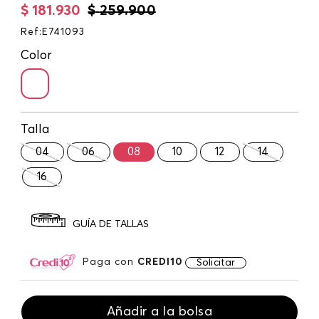
$
181
.
930
$
259
.
900
Ref
:
E741093
Color
Talla
04
06
08
10
12
14
16
GUÍA DE TALLAS
Paga con
CREDI10
Solicitar
Añadir a la bolsa