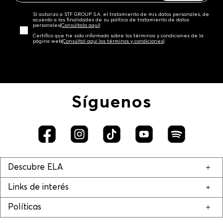
Sí autorizo a STF GROUP S.A. el tratamiento de mis datos personales, de
acuerdo a las finalidades de su política de tratamiento de datos
personales‎
(Consúltala aquí)
Certifico que he sido informado sobre los términos y condiciones de la
página web‎
(Consúltal aquí los términos y condiciones)
Síguenos
Descubre ELA
Links de interés
Políticas