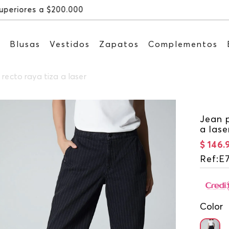
Recibe: 15%OFF suscribiéndote a 
s
Blusas
Vestidos
Zapatos
Complementos
recto raya tiza a laser
Jean p
a lase
$
146
.
Ref
:
E
Color