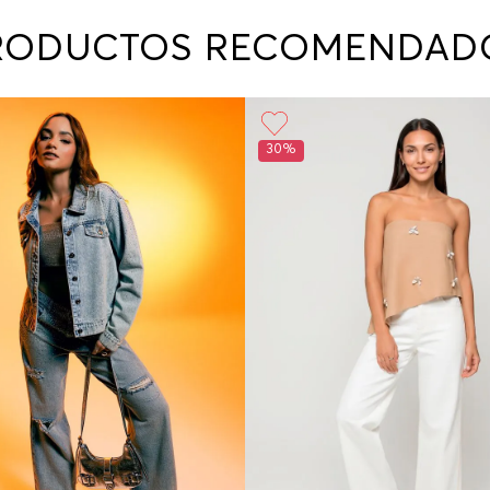
contact
te indi
RODUCTOS RECOMENDAD
program
acorda
30%