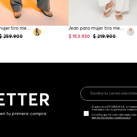
Jean para mujer tiro medio recto
Jean para mujer tiro medio recto
$
259
.
900
$
153
.
930
$
219
.
900
ETTER
Sí autorizo a STF GROUP S.A. el trat
finalidades de su política de tratam
 en tu primera compra
Certifico que he sido informado sobr
aquí los términos y condiciones)