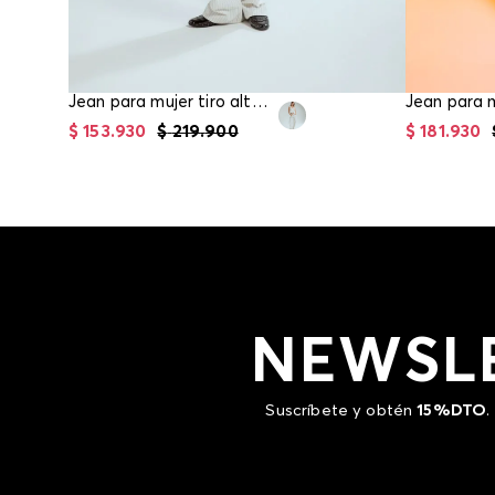
Jean para mujer tiro alto recto
$
153
.
930
$
219
.
900
$
181
.
930
NEWSL
Suscríbete y obtén
15%DTO
.