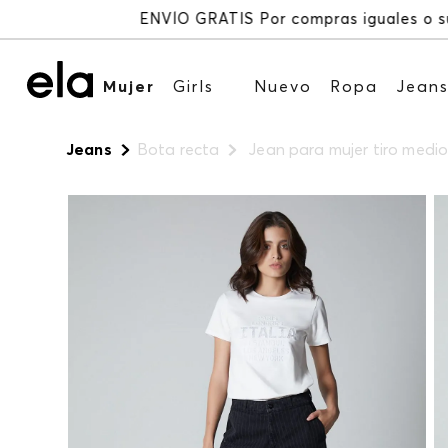
Mujer
Girls
Nuevo
Ropa
Jean
Jeans
Bota recta
Jean para mujer tiro medio 