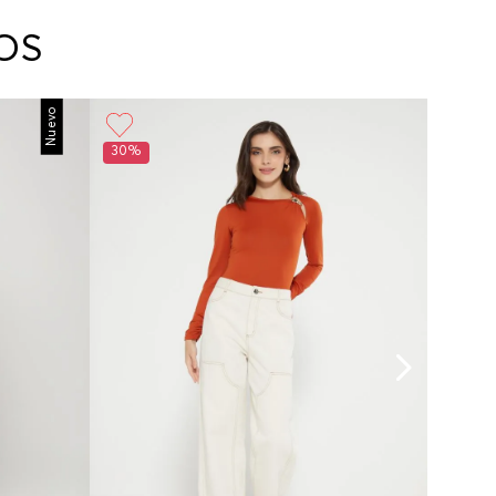
arte con un agente de servicio al cliente quien
cará los pasos a seguir y posteriormente
OS
ará la recogida del producto en la dirección
da.
Nuevo
30%
30%