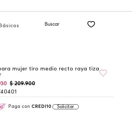
nuestro NEWSLETTER
Buscar
Básicos
ara mujer tiro medio recto raya tiza
r
930
$
209
.
900
740401
Paga con
CREDI10
Solicitar