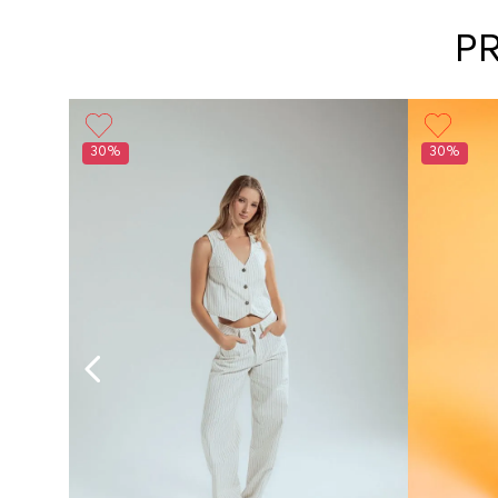
P
Girl
30%
30%