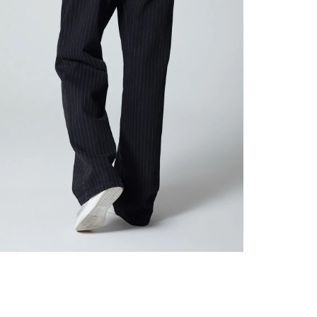
nuestr
Otros: 
En cual
tiendas
factura
N
luego 
(consul
nuestr
(15) dí
Devolu
utiliz
pedido 
embarg
adecua
se vea
transpo
del pr
llegas
product
asumido
Recuer