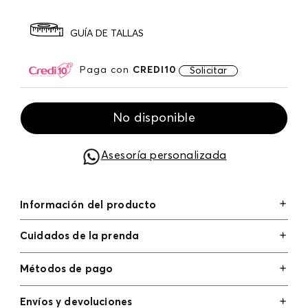
GUÍA DE TALLAS
Paga con
CREDI10
Solicitar
No disponible
Asesoría personalizada
Información del producto
Cuidados de la prenda
Métodos de pago
Tarjetas de crédito: Visa, Dinners, Master Card y
Envíos y devoluciones