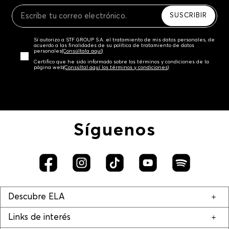
Recuerda que para el trámite del envío deberás
contactarte con un agente de servicio al cliente
SUSCRIBIR
quien te indicará los pasos a seguir y posteriormente
programará la recogida del producto en la dirección
Sí autorizo a STF GROUP S.A. el tratamiento de mis datos personales, de
acordada.
acuerdo a las finalidades de su política de tratamiento de datos
personales‎
(Consúltala aquí)
Certifico que he sido informado sobre los términos y condiciones de la
página web‎
(Consúltal aquí los términos y condiciones)
Síguenos
Descubre ELA
Links de interés