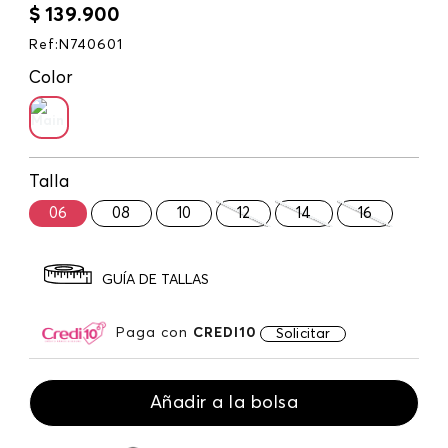
$
139
.
900
Ref
:
N740601
Color
Talla
06
08
10
12
14
16
GUÍA DE TALLAS
Paga con
CREDI10
Solicitar
Añadir a la bolsa