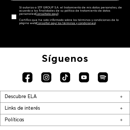
Sí autorizo a STF GROUP S.A. el tratamiento de mis datos personales, de
acuerdo a las finalidades de su política de tratamiento de datos
personales‎
(Consúltala aquí)
Certifico que he sido informado sobre los términos y condiciones de la
página web‎
(Consúltal aquí los términos y condiciones)
Síguenos
Descubre ELA
Links de interés
Políticas