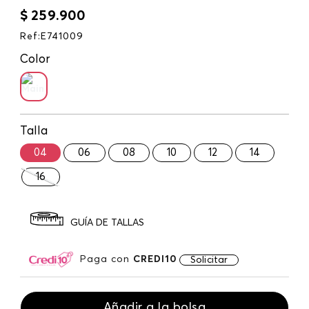
$
259
.
900
Ref
:
E741009
Color
Talla
04
06
08
10
12
14
16
GUÍA DE TALLAS
Paga con
CREDI10
Solicitar
Añadir a la bolsa