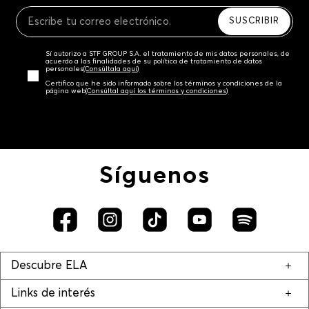
Recuerda que para el trámite del envío deberás
contactarte con un agente de servicio al cliente
SUSCRIBIR
quien te indicará los pasos a seguir y posteriormente
programará la recogida del producto en la dirección
Sí autorizo a STF GROUP S.A. el tratamiento de mis datos personales, de
acordada.
acuerdo a las finalidades de su política de tratamiento de datos
personales‎
(Consúltala aquí)
Certifico que he sido informado sobre los términos y condiciones de la
página web‎
(Consúltal aquí los términos y condiciones)
Síguenos
Descubre ELA
Links de interés