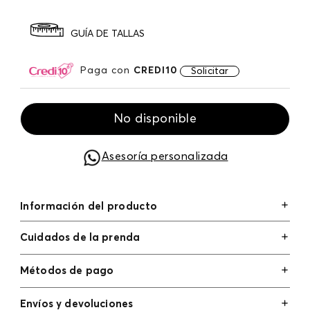
GUÍA DE TALLAS
Paga con
CREDI10
Solicitar
No disponible
Asesoría personalizada
Información del producto
Cuidados de la prenda
Métodos de pago
Tarjetas de crédito: Visa, Dinners, Master Card y
Envíos y devoluciones