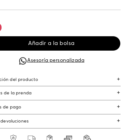
Añadir a la bolsa
Asesoría personalizada
ción del producto
anos libres rectangular
s de la prenda
s de pago
s de crédito: Visa, Dinners, Master Card y
 devoluciones
an Express.
os
: Si deseas hacer el cambio de alguno de
s débito: Maestro, Electron.