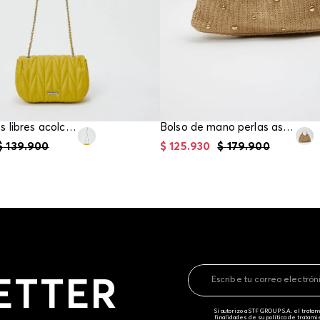
Bolso manos libres acolchado herraje frontal
Bolso de mano perlas asas metalicas
$
139
.
900
$
125
.
930
$
179
.
900
ETTER
Sí autorizo a STF GROUP S.A. el trat
finalidades de su política de tratam