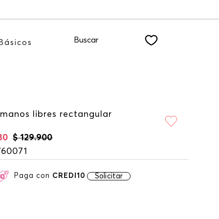
iéndote a nuestro NEWSLETTER
Buscar
Básicos
 manos libres rectangular
30
$
129
.
900
760071
Paga con
CREDI10
Solicitar