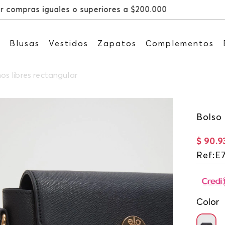
Recibe: 15%OFF suscrib
s
Blusas
Vestidos
Zapatos
Complementos
s libres rectangular
Bolso
$
90
.
9
Ref
:
E
Color