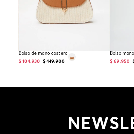
Bolso de mano costero
$
104
.
930
$
149
.
900
$
69
.
950
NEWSL