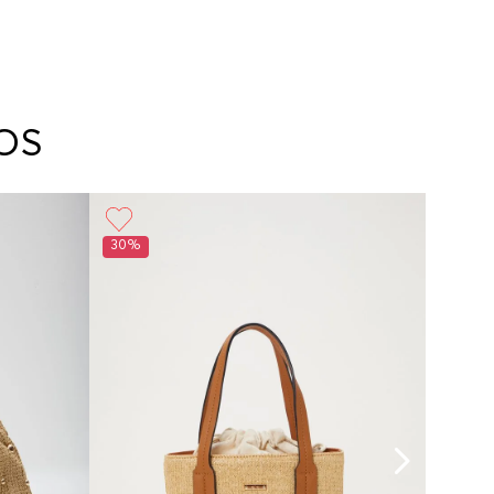
OS
30%
30%