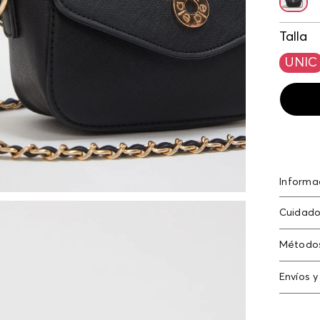
Talla
UNIC
Informa
Bolso m
Cuidado
Método
Tarjeta
Envíos y
Americ
Cambi
Tarjeta