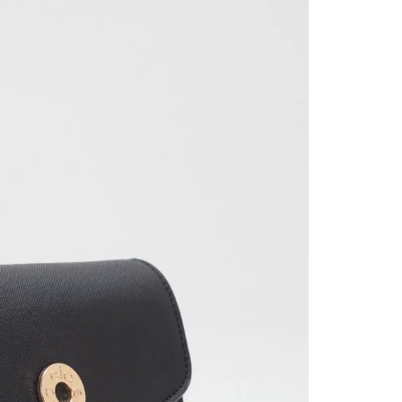
nuestr
Otros: 
En cual
tiendas
factura
luego 
(consul
nuestr
(15) dí
Devolu
utiliz
pedido 
embarg
adecua
se vea
transpo
del pr
llegas
product
asumido
Recuer