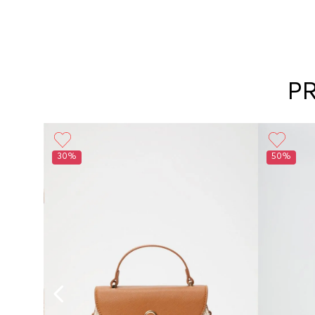
P
30%
50%