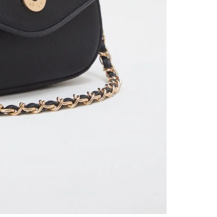
contact
te indi
program
acorda