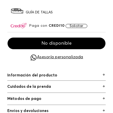
GUÍA DE TALLAS
Paga con
CREDI10
Solicitar
No disponible
Asesoría personalizada
Información del producto
Cuidados de la prenda
Métodos de pago
Tarjetas de crédito: Visa, Dinners, Master Card y
Envíos y devoluciones