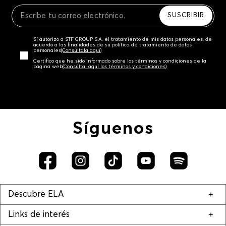
Recuerda que para el trámite del envío deberás
contactarte con un agente de servicio al cliente
SUSCRIBIR
quien te indicará los pasos a seguir y posteriormente
programará la recogida del producto en la dirección
Sí autorizo a STF GROUP S.A. el tratamiento de mis datos personales, de
acordada.
acuerdo a las finalidades de su política de tratamiento de datos
personales‎
(Consúltala aquí)
Certifico que he sido informado sobre los términos y condiciones de la
página web‎
(Consúltal aquí los términos y condiciones)
Síguenos
Descubre ELA
Links de interés