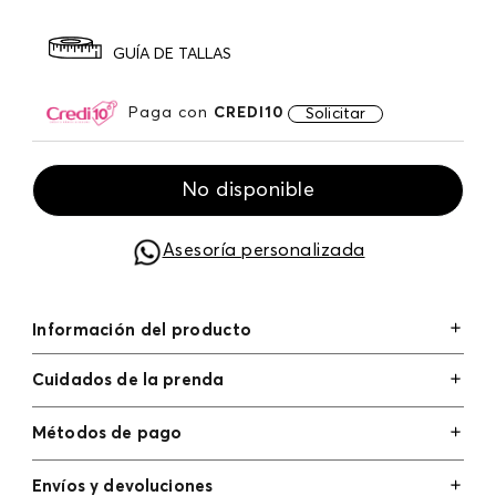
GUÍA DE TALLAS
Paga con
CREDI10
Solicitar
No disponible
Asesoría personalizada
Información del producto
Cuidados de la prenda
Métodos de pago
Tarjetas de crédito: Visa, Dinners, Master Card y
Envíos y devoluciones