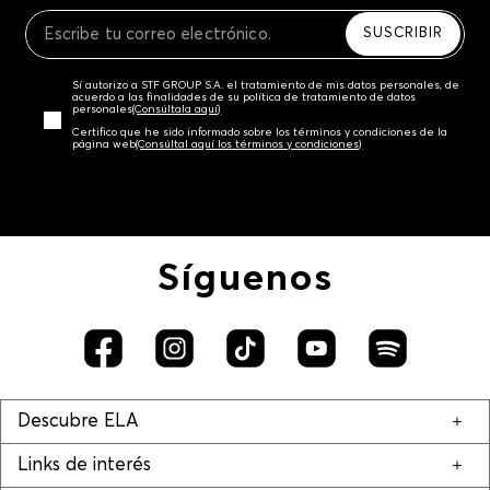
Recuerda que para el trámite del envío deberás
contactarte con un agente de servicio al cliente
SUSCRIBIR
quien te indicará los pasos a seguir y posteriormente
programará la recogida del producto en la dirección
Sí autorizo a STF GROUP S.A. el tratamiento de mis datos personales, de
acordada.
acuerdo a las finalidades de su política de tratamiento de datos
personales‎
(Consúltala aquí)
Certifico que he sido informado sobre los términos y condiciones de la
página web‎
(Consúltal aquí los términos y condiciones)
Síguenos
Descubre ELA
Links de interés