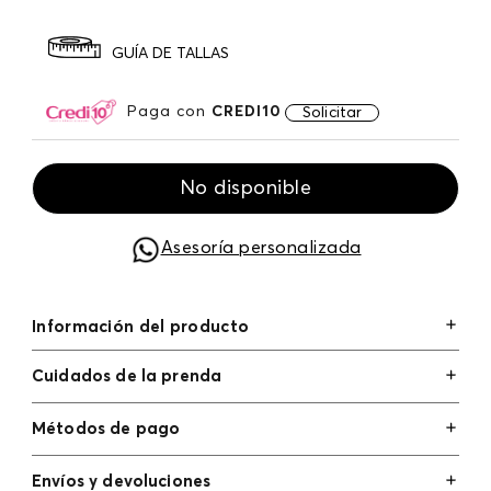
GUÍA DE TALLAS
Paga con
CREDI10
Solicitar
No disponible
Asesoría personalizada
Información del producto
Cuidados de la prenda
Métodos de pago
Tarjetas de crédito: Visa, Dinners, Master Card y
Envíos y devoluciones