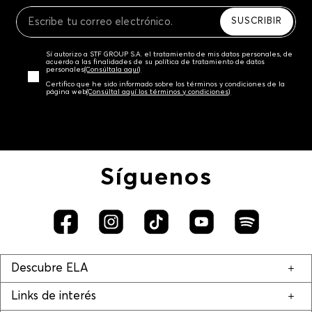
Recuerda que para el trámite del envío deberás
contactarte con un agente de servicio al cliente
SUSCRIBIR
quien te indicará los pasos a seguir y posteriormente
programará la recogida del producto en la dirección
Sí autorizo a STF GROUP S.A. el tratamiento de mis datos personales, de
acordada.
acuerdo a las finalidades de su política de tratamiento de datos
personales‎
(Consúltala aquí)
Certifico que he sido informado sobre los términos y condiciones de la
página web‎
(Consúltal aquí los términos y condiciones)
Síguenos
Descubre ELA
Links de interés