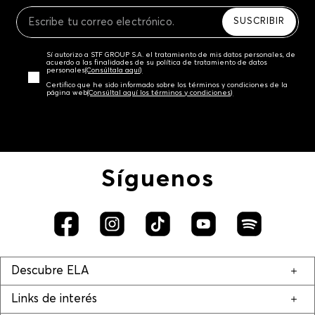
Recuerda que para el trámite del envío deberás
contactarte con un agente de servicio al cliente
SUSCRIBIR
quien te indicará los pasos a seguir y posteriormente
programará la recogida del producto en la dirección
Sí autorizo a STF GROUP S.A. el tratamiento de mis datos personales, de
acordada.
acuerdo a las finalidades de su política de tratamiento de datos
personales‎
(Consúltala aquí)
Certifico que he sido informado sobre los términos y condiciones de la
página web‎
(Consúltal aquí los términos y condiciones)
Síguenos
Descubre ELA
Links de interés