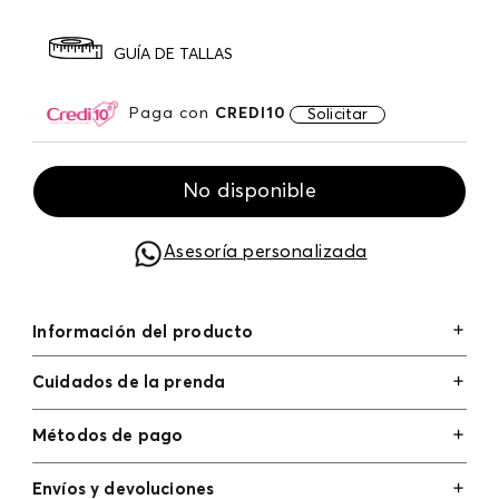
GUÍA DE TALLAS
Paga con
CREDI10
Solicitar
No disponible
Asesoría personalizada
Información del producto
Cuidados de la prenda
Métodos de pago
Tarjetas de crédito: Visa, Dinners, Master Card y
Envíos y devoluciones