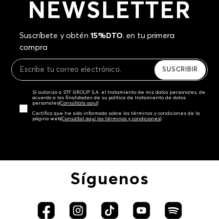
NEWSLETTER
Suscríbete y obtén
15%DTO
. en tu primera
compra
SUSCRIBIR
Sí autorizo a STF GROUP S.A. el tratamiento de mis datos personales, de
acuerdo a las finalidades de su política de tratamiento de datos
personales‎
(Consúltala aquí)
Certifico que he sido informado sobre los términos y condiciones de la
página web‎
(Consúltal aquí los términos y condiciones)
Síguenos