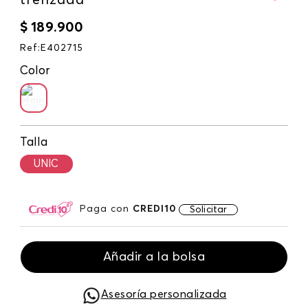
trenzada
$
189
.
900
Ref
:
E402715
Color
Talla
UNIC
Paga con
CREDI10
Solicitar
Añadir a la bolsa
Asesoría personalizada