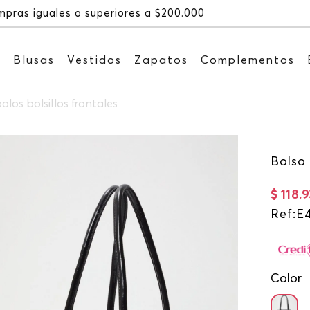
Recibe: 15%OFF suscribiéndote a nu
s
Blusas
Vestidos
Zapatos
Complementos
olos bolsillos frontales
Bolso 
$
118
.
9
Ref
:
E
Color