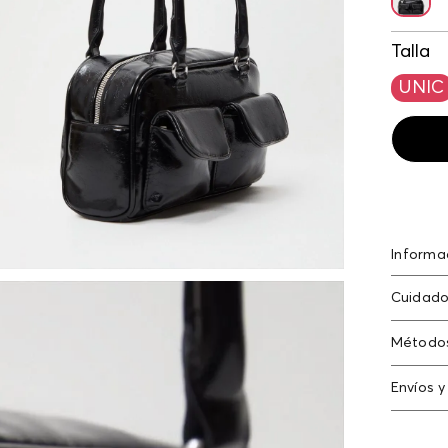
Talla
UNIC
Informa
Bolso de
Cuidado
frontale
Solo qu
Método
Tarjeta
Envíos y
Americ
Cambi
N
Tarjeta