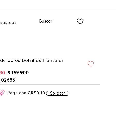
estro NEWSLETTER
Buscar
Básicos
de bolos bolsillos frontales
30
$
169
.
900
402685
Paga con
CREDI10
Solicitar