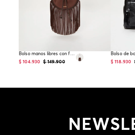
Bolso manos libres con flecos
$
104
.
930
$
149
.
900
$
118
.
930
NEWSL