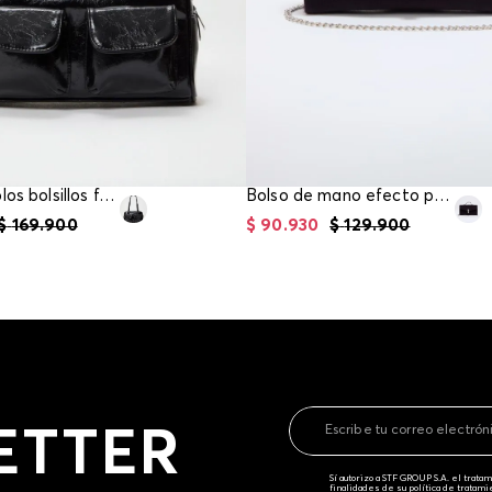
Bolso de bolos bolsillos frontales
Bolso de mano efecto pelo
$
169
.
900
$
90
.
930
$
129
.
900
ETTER
Sí autorizo a STF GROUP S.A. el trat
finalidades de su política de tratam