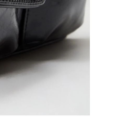
contact
te indi
program
acorda