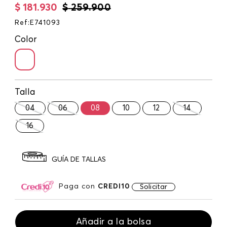
$
181
.
930
$
259
.
900
Ref
:
E741093
Color
Talla
04
06
08
10
12
14
16
GUÍA DE TALLAS
Paga con
CREDI10
Solicitar
Añadir a la bolsa