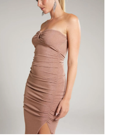
contact
te indi
program
acorda