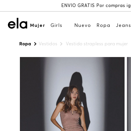
Mujer
Girls
Nuevo
Ropa
Jean
Ropa
Vestidos
Vestido strapless para mujer