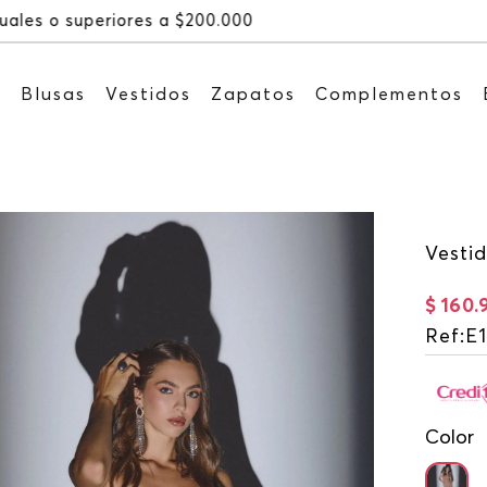
Recibe: 15%OFF suscribiéndote a nuestro NEWSLETTER
s
Blusas
Vestidos
Zapatos
Complementos
Vestid
$
160
.
Ref
:
E
Color