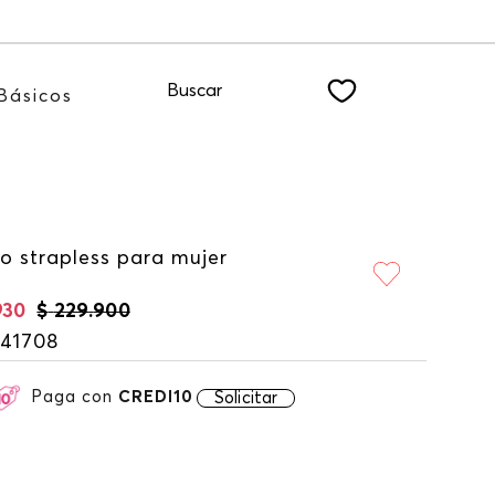
Buscar
Básicos
o strapless para mujer
930
$
229
.
900
141708
Paga con
CREDI10
Solicitar