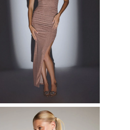
nuestr
Otros: 
En cual
tiendas
factura
luego 
(consul
nuestr
(15) dí
Devolu
N
utiliz
pedido 
embarg
adecua
se vea
transpo
del pr
llegas
product
asumido
Recuer