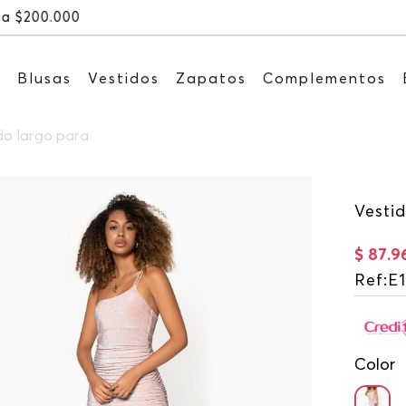
Recibe: 15%OFF suscribiéndote 
s
Blusas
Vestidos
Zapatos
Complementos
o largo para
Vesti
$
87
.
9
Ref
:
E1
Color