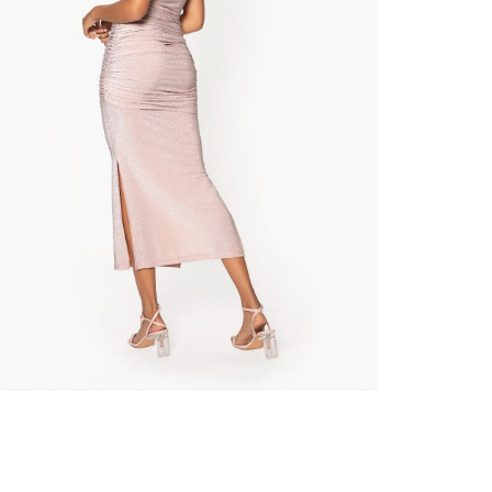
nuestr
Otros: 
En cual
tiendas
factura
luego 
(consul
nuestr
(15) dí
Devolu
N
utiliz
pedido 
embarg
adecua
se vea
transpo
del pr
llegas
product
asumido
Recuer