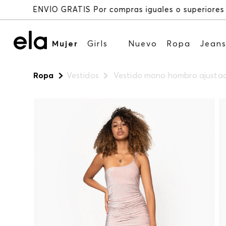
Mujer
Girls
Nuevo
Ropa
Jean
Ropa
Vestidos
Vestido mono hombro ajustad