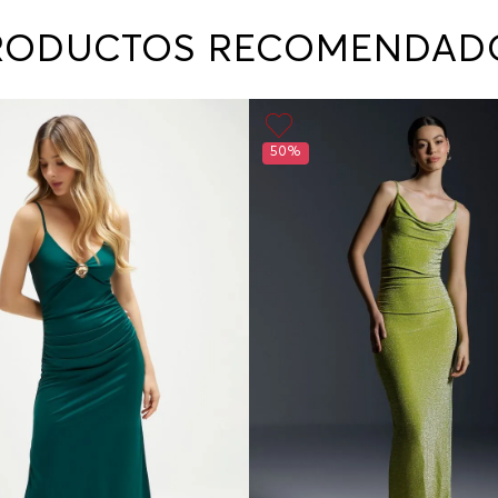
contact
te indi
RODUCTOS RECOMENDAD
program
acorda
50%