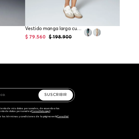
Vestido manga larga cuello tortuga con tejido de lurex para mujer
$
79
.
560
$
198
.
900
$
99
.
45
SUSCRIBIR
amiento de mis datos personales, de acuerdo a las
iento de datos personales‎
(Consúltala aquí)
e los términos y condiciones de la página web‎
(Consúltal