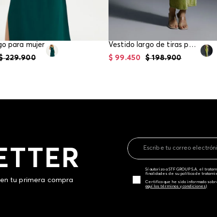
go para mujer
Vestido largo de tiras para mujer
$
229
.
900
$
99
.
450
$
198
.
900
ETTER
Sí autorizo a STF GROUP S.A. el trat
finalidades de su política de tratam
 en tu primera compra
Certifico que he sido informado sobr
aquí los términos y condiciones)