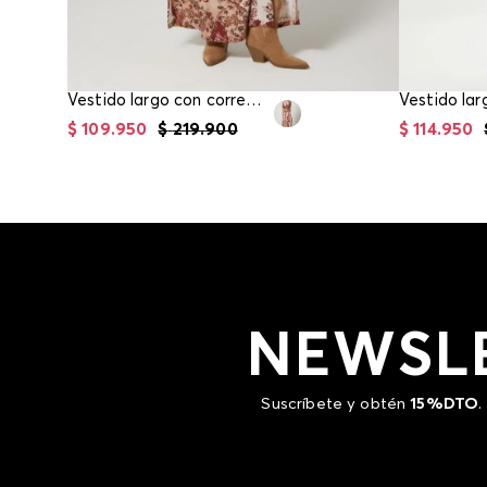
Vestido largo con correa para mujer
Vestido lar
$
109
.
950
$
219
.
900
$
114
.
950
NEWSL
Suscríbete y obtén
15%DTO
.