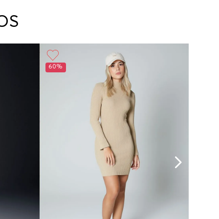
arte con un agente de servicio al cliente quien
cará los pasos a seguir y posteriormente
OS
ará la recogida del producto en la dirección
da.
60%
50%