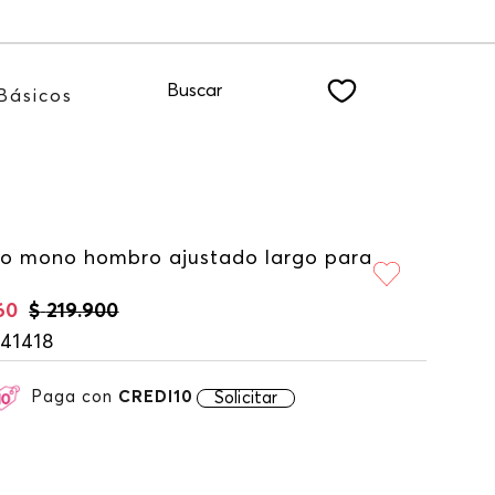
a nuestro NEWSLETTER
Buscar
Básicos
do mono hombro ajustado largo para
60
$
219
.
900
41418
Paga con
CREDI10
Solicitar