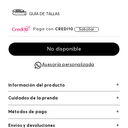
GUÍA DE TALLAS
Paga con
CREDI10
Solicitar
No disponible
Asesoría personalizada
Información del producto
Cuidados de la prenda
Métodos de pago
Tarjetas de crédito: Visa, Dinners, Master Card y
Envíos y devoluciones