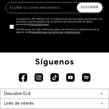
Recuerda que para el trámite del envío deberás
contactarte con un agente de servicio al cliente
SUSCRIBIR
quien te indicará los pasos a seguir y posteriormente
programará la recogida del producto en la dirección
Sí autorizo a STF GROUP S.A. el tratamiento de mis datos personales, de
acordada.
acuerdo a las finalidades de su política de tratamiento de datos
personales‎
(Consúltala aquí)
Certifico que he sido informado sobre los términos y condiciones de la
página web‎
(Consúltal aquí los términos y condiciones)
Síguenos
Descubre ELA
Links de interés