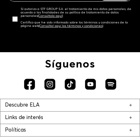
Sí autorizo a STF GROUP S.A. el tratamiento de mis datos personales, de
acuerdo a las finalidades de su política de tratamiento de datos
personales‎
(Consúltala aquí)
Certifico que he sido informado sobre los términos y condiciones de la
página web‎
(Consúltal aquí los términos y condiciones)
Síguenos
Descubre ELA
Links de interés
Políticas