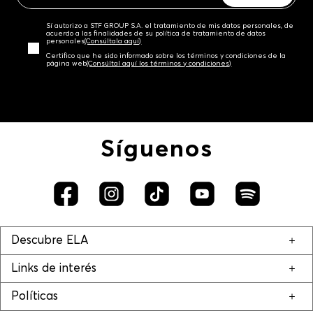
Sí autorizo a STF GROUP S.A. el tratamiento de mis datos personales, de
acuerdo a las finalidades de su política de tratamiento de datos
personales‎
(Consúltala aquí)
Certifico que he sido informado sobre los términos y condiciones de la
página web‎
(Consúltal aquí los términos y condiciones)
Síguenos
Descubre ELA
Links de interés
Políticas