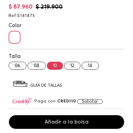
$
87
.
960
$
219
.
900
Ref
:
E141475
Color
Talla
06
08
10
12
14
GUÍA DE TALLAS
Paga con
CREDI10
Solicitar
Añadir a la bolsa