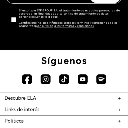
Sí autorizo a STF GROUP S.A. el tratamiento de mis datos personales, de
acuerdo a las finalidades de su política de tratamiento de datos
personales‎
(Consúltala aquí)
Certifico que he sido informado sobre los términos y condiciones de la
página web‎
(Consúltal aquí los términos y condiciones)
Síguenos
Descubre ELA
Links de interés
Políticas