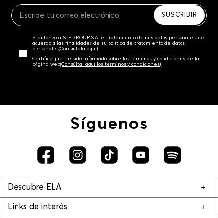
Recuerda que para el trámite del envío deberás
contactarte con un agente de servicio al cliente
SUSCRIBIR
quien te indicará los pasos a seguir y posteriormente
programará la recogida del producto en la dirección
Sí autorizo a STF GROUP S.A. el tratamiento de mis datos personales, de
acordada.
acuerdo a las finalidades de su política de tratamiento de datos
personales‎
(Consúltala aquí)
Certifico que he sido informado sobre los términos y condiciones de la
página web‎
(Consúltal aquí los términos y condiciones)
Síguenos
Descubre ELA
Links de interés