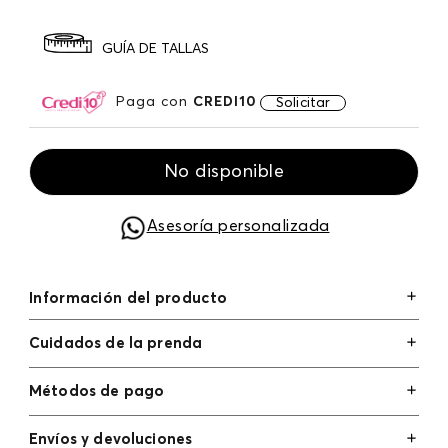
GUÍA DE TALLAS
Paga con
CREDI10
Solicitar
No disponible
Asesoría personalizada
Información del producto
Cuidados de la prenda
Métodos de pago
Tarjetas de crédito: Visa, Dinners, Master Card y
Envíos y devoluciones