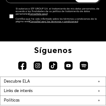
Sí autorizo a STF GROUP S.A. el tratamiento de mis datos personales, de
acuerdo a las finalidades de su política de tratamiento de datos
personales‎
(Consúltala aquí)
Certifico que he sido informado sobre los términos y condiciones de la
página web‎
(Consúltal aquí los términos y condiciones)
Síguenos
Descubre ELA
Links de interés
Políticas