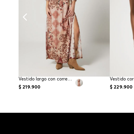
Vestido largo con correa para mujer
Vestido cor
$
219
.
900
$
229
.
900