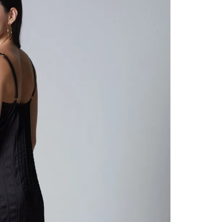
contact
te indi
program
acorda