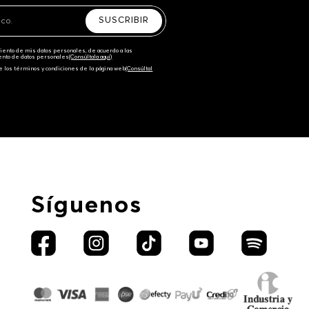
SUSCRIBIR
amiento de mis datos personales, de acuerdo a las
iento de datos personales‎
(Consúltala aquí)
e los términos y condiciones de la página web‎
(Consúltal
Síguenos