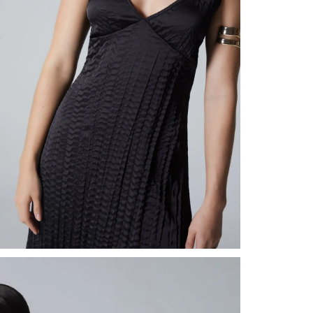
nuestr
Otros: 
En cual
tiendas
factura
luego 
(consul
nuestr
(15) dí
Devolu
N
utiliz
pedido 
embarg
adecua
se vea
transpo
del pr
llegas
product
asumido
Recuer