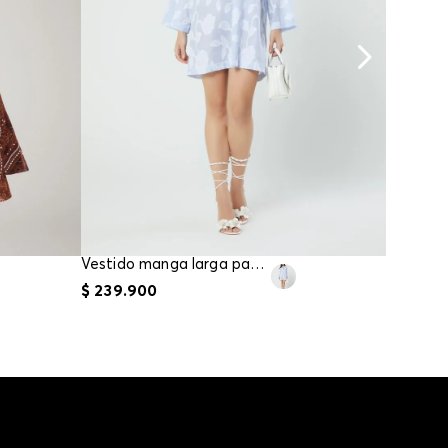
Vestido manga larga para mujer
$
239
.
900
$
159
.
9