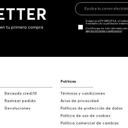
ETTER
Sí autorizo a STF GROUP S.A. el trat
finalidades de su política de tratam
 en tu primera compra
Certifico que he sido informado sobr
aquí los términos y condiciones)
Políticas
Recaudo credi10
Términos y condiciones
Rastrear pedido
Aviso de privacidad
Devoluciones
Políticas de protección de datos
Política de uso de cookies
Política comercial de cambios