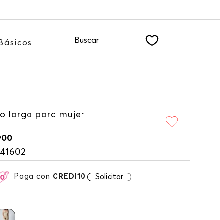
ro NEWSLETTER
Buscar
Básicos
do largo para mujer
900
141602
Paga con
CREDI10
Solicitar