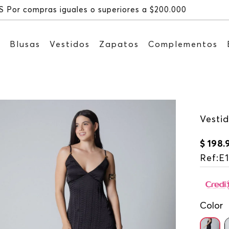
Recibe: 15%OFF suscribiéndote a nuest
s
Blusas
Vestidos
Zapatos
Complementos
Vesti
$
198
.
Ref
:
E
Color