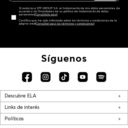
Sí autorizo a STF GROUP S.A. el tratamiento de mis datos personales, de
acuerdo a las finalidades de su política de tratamiento de datos
personales‎
(Consúltala aquí)
Certifico que he sido informado sobre los términos y condiciones de la
página web‎
(Consúltal aquí los términos y condiciones)
Síguenos
Descubre ELA
Links de interés
Políticas