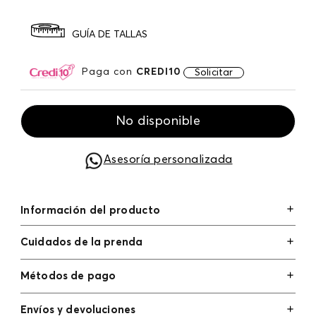
GUÍA DE TALLAS
Paga con
CREDI10
Solicitar
No disponible
Asesoría personalizada
Información del producto
Cuidados de la prenda
Métodos de pago
Tarjetas de crédito: Visa, Dinners, Master Card y
Envíos y devoluciones