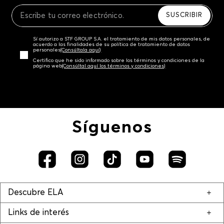
Recuerda que para el trámite del envío deberás
contactarte con un agente de servicio al cliente
SUSCRIBIR
quien te indicará los pasos a seguir y posteriormente
programará la recogida del producto en la dirección
Sí autorizo a STF GROUP S.A. el tratamiento de mis datos personales, de
acordada.
acuerdo a las finalidades de su política de tratamiento de datos
personales‎
(Consúltala aquí)
Certifico que he sido informado sobre los términos y condiciones de la
página web‎
(Consúltal aquí los términos y condiciones)
Síguenos
Descubre ELA
Links de interés