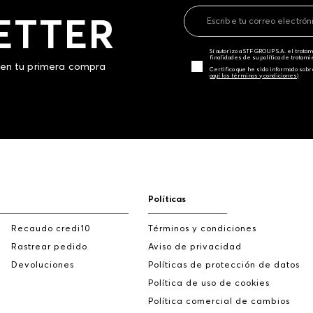
ETTER
Sí autorizo a STF GROUP S.A. el trat
finalidades de su política de tratam
 en tu primera compra
Certifico que he sido informado sobr
aquí los términos y condiciones)
Políticas
Recaudo credi10
Términos y condiciones
Rastrear pedido
Aviso de privacidad
Devoluciones
Políticas de protección de datos
Política de uso de cookies
Política comercial de cambios