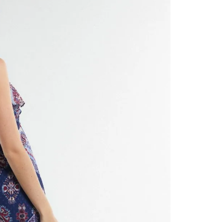
contact
te indi
program
acorda