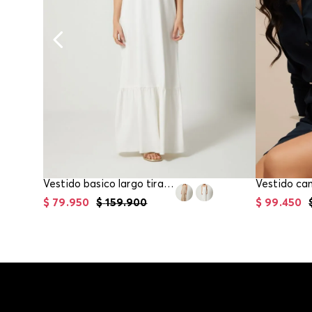
Vestido basico largo tiras para mujer
$
79
.
950
$
159
.
900
$
99
.
450