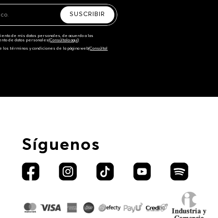
SUSCRIBIR
amiento de mis datos personales, de acuerdo a las
iento de datos personales‎
(Consúltala aquí)
e los términos y condiciones de la página web‎
(Consúltal
Síguenos