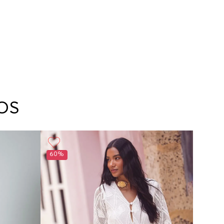
OS
60%
60%