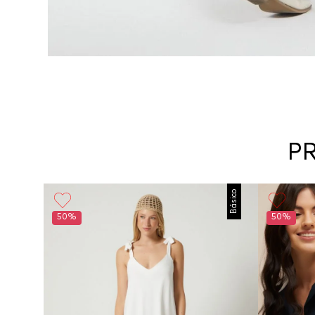
P
Básico
50%
50%