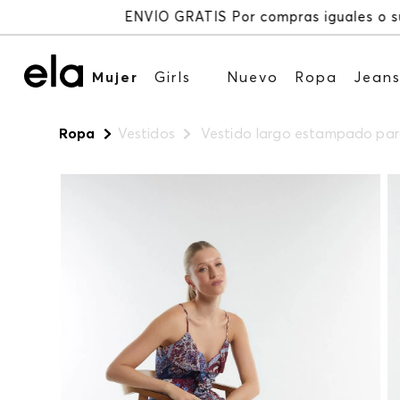
Mujer
Girls
Nuevo
Ropa
Jean
Ropa
Vestidos
Vestido largo estampado par