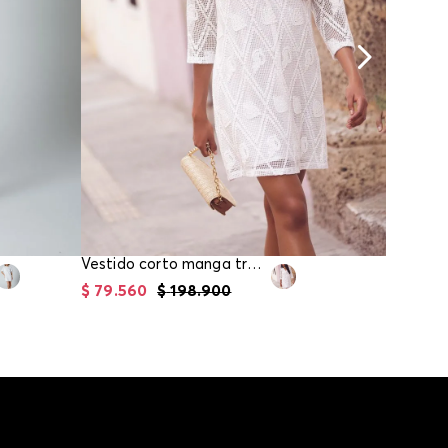
Vestido corto manga tres cuartos
$
79
.
560
$
198
.
900
$
51
.
96