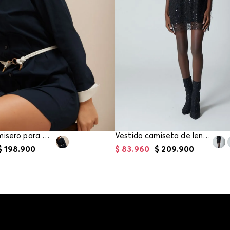
Vestido camisero para mujer
Vestido camiseta de lentejuela para mujer
$
198
.
900
$
83
.
960
$
209
.
900