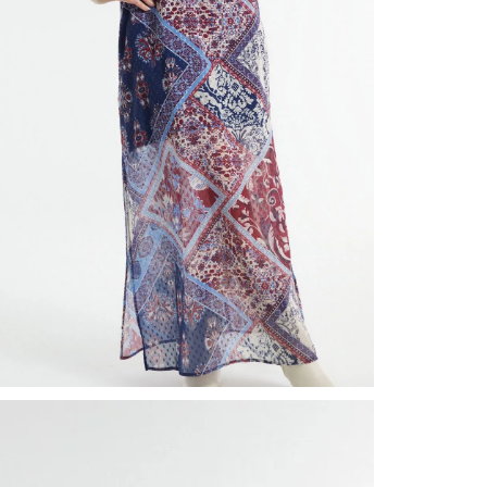
nuestr
Otros: 
En cual
tiendas
factura
luego 
(consul
nuestr
(15) dí
Devolu
N
utiliz
pedido 
embarg
adecua
se vea
transpo
del pr
llegas
product
asumido
Recuer