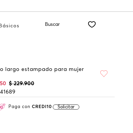
stro NEWSLETTER
Buscar
Básicos
do largo estampado para mujer
50
$
229
.
900
141689
Paga con
CREDI10
Solicitar