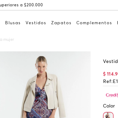
Recibe: 15%OFF suscribiéndote a nue
s
Blusas
Vestidos
Zapatos
Complementos
a mujer
Vesti
$
114
.
9
Ref
:
E
Color