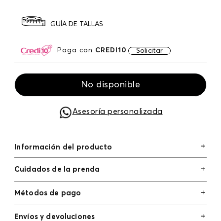
GUÍA DE TALLAS
Paga con
CREDI10
Solicitar
No disponible
Asesoría personalizada
Información del producto
Cuidados de la prenda
Métodos de pago
Tarjetas de crédito: Visa, Dinners, Master Card y
Envíos y devoluciones