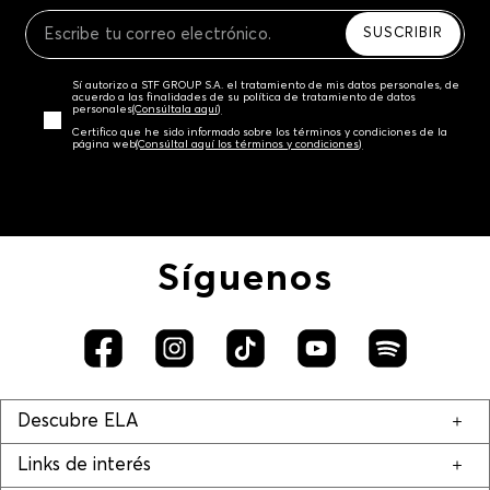
Recuerda que para el trámite del envío deberás
contactarte con un agente de servicio al cliente
SUSCRIBIR
quien te indicará los pasos a seguir y posteriormente
programará la recogida del producto en la dirección
Sí autorizo a STF GROUP S.A. el tratamiento de mis datos personales, de
acordada.
acuerdo a las finalidades de su política de tratamiento de datos
personales‎
(Consúltala aquí)
Certifico que he sido informado sobre los términos y condiciones de la
página web‎
(Consúltal aquí los términos y condiciones)
Síguenos
Descubre ELA
Links de interés